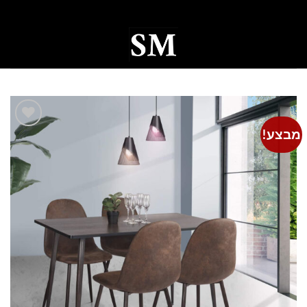
Ski
t
conten
0
מבצע!
Add to
wishlist