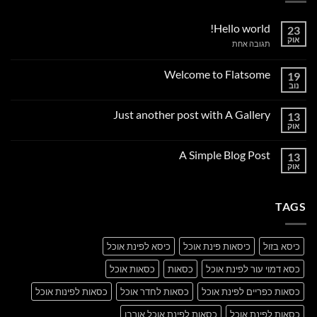
Hello world!
23
אוק
על
תגובה אחת
Hello
world!
Welcome to Flatsome
19
נוב
אין
תגובות
על
Just another post with A Gallery
13
Welcome
to
אוק
אין
Flatsome
תגובות
על
A Simple Blog Post
13
Just
another
אוק
אין
post
תגובות
with
על
A
A
Gallery
TAGS
Simple
Blog
Post
כיסא בזול
כיסאות פינת אוכל
כיסא לפינת אוכל
כסא דמוי עור לפינת אוכל
כסאות
כסאות אוכל
כסאות כפריים לפינת אוכל
כסאות לחדר אוכל
כסאות לפינות אוכל
כסאות לפינת אוכל
כסאות לפינת אוכל אורבן