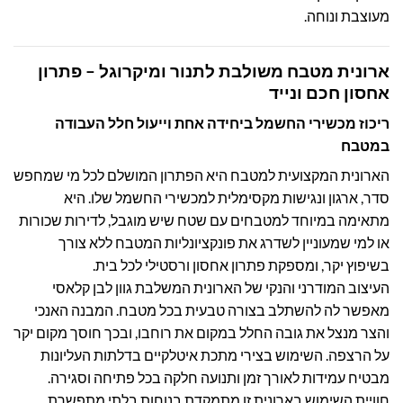
מעוצבת ונוחה.
ארונית מטבח משולבת לתנור ומיקרוגל – פתרון
אחסון חכם ונייד
ריכוז מכשירי החשמל ביחידה אחת וייעול חלל העבודה
במטבח
הארונית המקצועית למטבח היא הפתרון המושלם לכל מי שמחפש
סדר, ארגון ונגישות מקסימלית למכשירי החשמל שלו. היא
מתאימה במיוחד למטבחים עם שטח שיש מוגבל, לדירות שכורות
או למי שמעוניין לשדרג את פונקציונליות המטבח ללא צורך
בשיפוץ יקר, ומספקת פתרון אחסון ורסטילי לכל בית.
העיצוב המודרני והנקי של הארונית המשלבת גוון לבן קלאסי
מאפשר לה להשתלב בצורה טבעית בכל מטבח. המבנה האנכי
והצר מנצל את גובה החלל במקום את רוחבו, ובכך חוסך מקום יקר
על הרצפה. השימוש בצירי מתכת איטלקיים בדלתות העליונות
מבטיח עמידות לאורך זמן ותנועה חלקה בכל פתיחה וסגירה.
חוויית השימוש בארונית זו מתמקדת בנוחות בלתי מתפשרת.