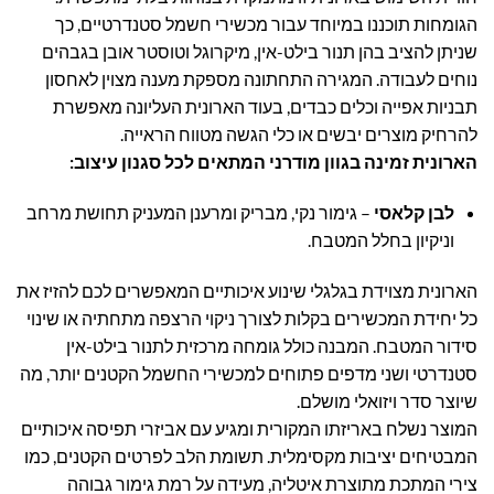
הגומחות תוכננו במיוחד עבור מכשירי חשמל סטנדרטיים, כך
שניתן להציב בהן תנור בילט-אין, מיקרוגל וטוסטר אובן בגבהים
נוחים לעבודה. המגירה התחתונה מספקת מענה מצוין לאחסון
תבניות אפייה וכלים כבדים, בעוד הארונית העליונה מאפשרת
להרחיק מוצרים יבשים או כלי הגשה מטווח הראייה.
הארונית זמינה בגוון מודרני המתאים לכל סגנון עיצוב:
לבן קלאסי
– גימור נקי, מבריק ומרענן המעניק תחושת מרחב
וניקיון בחלל המטבח.
הארונית מצוידת בגלגלי שינוע איכותיים המאפשרים לכם להזיז את
כל יחידת המכשירים בקלות לצורך ניקוי הרצפה מתחתיה או שינוי
סידור המטבח. המבנה כולל גומחה מרכזית לתנור בילט-אין
סטנדרטי ושני מדפים פתוחים למכשירי החשמל הקטנים יותר, מה
שיוצר סדר ויזואלי מושלם.
המוצר נשלח באריזתו המקורית ומגיע עם אביזרי תפיסה איכותיים
המבטיחים יציבות מקסימלית. תשומת הלב לפרטים הקטנים, כמו
צירי המתכת מתוצרת איטליה, מעידה על רמת גימור גבוהה