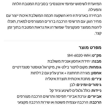
המיועדת לשימוש יומיומי אינטנסיבי בסביבת המטבח הלחה
והפעילה.
הבחירה בארונית זו היא השקעה חכמה המשלבת איכות ייצור עם
מחיר הוגן. עם תרשימי הרכבה ברורים המצורפים למארז, תוכלו
ליהנות ממוצר פונקציונלי שמשדרג את נראות המטבח בתוך זמן
קצר.
מפרט מוצר
מק"ט:
SM-6020-WH
מבנה:
יחידת אחסון אנכית משולבת
גומחות:
מקום לתנור בילט-אין, מיקרוגל וטוסטר סטנדרטיים
אחסון:
מגירה תחתונה + ארון עליון עם 2 דלתות
צירים:
מתכת איכותית תוצרת איטליה
גימורים זמינים:
לבן
ניידות:
כולל גלגלים לשינוע וניוד קל
אביזרים:
ערכת אביזרי תפיסה ותרשים הרכבה מצורפים
הרכבה:
הרכבה עצמית פשוטה או שירות הרכבה מקצועי