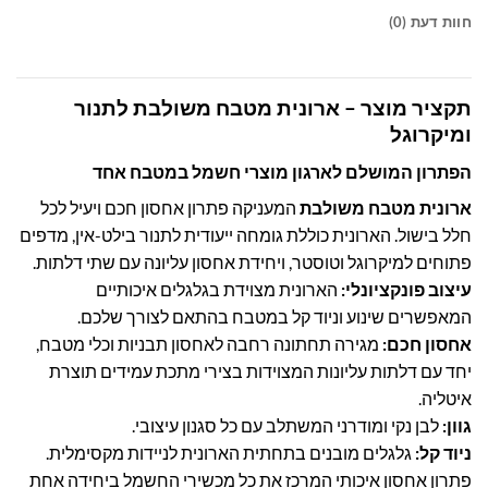
חוות דעת (0)
תקציר מוצר – ארונית מטבח משולבת לתנור
ומיקרוגל
הפתרון המושלם לארגון מוצרי חשמל במטבח אחד
ארונית מטבח משולבת
המעניקה פתרון אחסון חכם ויעיל לכל
חלל בישול. הארונית כוללת גומחה ייעודית לתנור בילט-אין, מדפים
פתוחים למיקרוגל וטוסטר, ויחידת אחסון עליונה עם שתי דלתות.
עיצוב פונקציונלי:
הארונית מצוידת בגלגלים איכותיים
המאפשרים שינוע וניוד קל במטבח בהתאם לצורך שלכם.
אחסון חכם:
מגירה תחתונה רחבה לאחסון תבניות וכלי מטבח,
יחד עם דלתות עליונות המצוידות בצירי מתכת עמידים תוצרת
איטליה.
גוון:
לבן נקי ומודרני המשתלב עם כל סגנון עיצובי.
ניוד קל:
גלגלים מובנים בתחתית הארונית לניידות מקסימלית.
פתרון אחסון איכותי המרכז את כל מכשירי החשמל ביחידה אחת