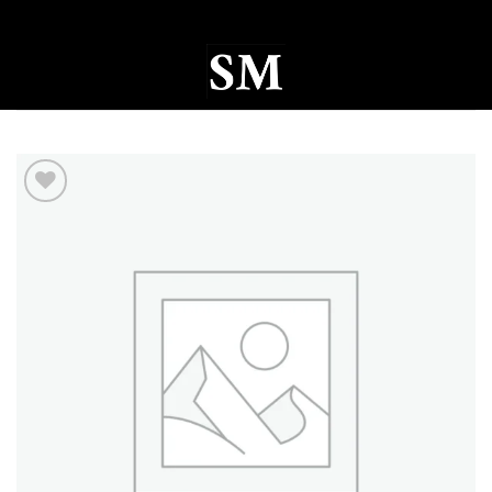
Ski
t
conten
0
Add to
wishlist