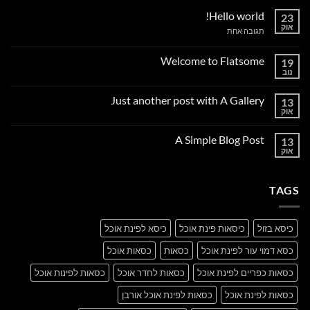
Hello world!
23
אוק
על
תגובה אחת
Hello
world!
Welcome to Flatsome
19
נוב
אין
תגובות
על
Just another post with A Gallery
13
Welcome
to
אוק
אין
Flatsome
תגובות
על
A Simple Blog Post
13
Just
another
אוק
אין
post
תגובות
with
על
A
A
Gallery
TAGS
Simple
Blog
Post
כיסא בזול
כיסאות פינת אוכל
כיסא לפינת אוכל
כסא דמוי עור לפינת אוכל
כסאות
כסאות אוכל
כסאות כפריים לפינת אוכל
כסאות לחדר אוכל
כסאות לפינות אוכל
כסאות לפינת אוכל
כסאות לפינת אוכל אורבן