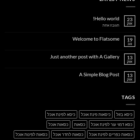
Hello world!
23
אוק
על
תגובה אחת
Hello
world!
Welcome to Flatsome
19
נוב
אין
תגובות
על
Just another post with A Gallery
13
Welcome
to
אוק
אין
Flatsome
תגובות
על
A Simple Blog Post
13
Just
another
אוק
אין
post
תגובות
with
על
A
A
Gallery
TAGS
Simple
Blog
Post
כיסא בזול
כיסאות פינת אוכל
כיסא לפינת אוכל
כסא דמוי עור לפינת אוכל
כסאות
כסאות אוכל
כסאות כפריים לפינת אוכל
כסאות לחדר אוכל
כסאות לפינות אוכל