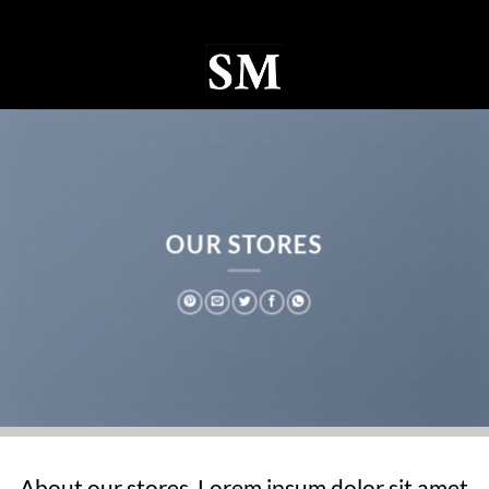
Ski
t
conten
0
OUR STORES
About our stores. Lorem ipsum dolor sit amet,