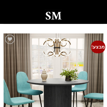
Ski
t
conten
0
מבצע!
Add to
wishlist