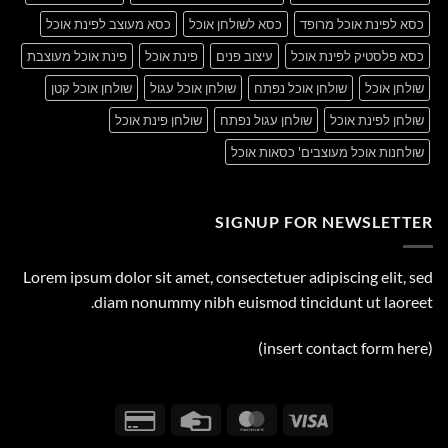
כסא לפינת אוכל מרופד
כסא לשולחן אוכל
כסא מעוצב לפינת אוכל
כסא פלסטיק לפינת אוכל
עיצוב פנים
פינת אוכל
פינת אוכל מעוצבת
שולחן אוכל
שולחן אוכל נפתח
שולחן אוכל עגול
שולחן אוכל קטן
שולחן לפינת אוכל
שולחן עגול נפתח
שולחן פינת אוכל
שולחנות אוכל מעוצבים' כסאות אוכל
SIGNUP FOR NEWSLETTER
Lorem ipsum dolor sit amet, consectetuer adipiscing elit, sed
diam nonummy nibh euismod tincidunt ut laoreet.
(insert contact form here)
Credit
Credit
MasterCard
Visa
Card
Card