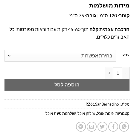
מידות מושלמות
קוטר:
120 ס"מ |
גובה:
75 ס"מ
הרכבה עצמית קלה
תוך 45-60 דקות עם הוראות מפורטות וכל
האביזרים כלולים.
צבע
כמות של שולחן פינת אוכל מודרני עגול | שולחן אוכל עגול קוטר 120 במבצע
הוספה לסל
מק"ט:
RZ61SanBernadino
קטגוריות:
פינות אוכל
,
שולחן אוכל
,
שולחנות פינת אוכל