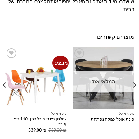
שישדרג מיידית את פינת האוכל ויהפוך אותה למרכז החברתי של
הבית.
מוצרים קשורים
מבצע!
Add to
Add to
wishlist
wishlist
המלאי אזל
פינות אוכל
פינות אוכל
שולחן פינת אוכל לבן -110 סמ
פינת אוכל עגולה נפתחת
אורך
המחיר
המחיר
539.00
₪
569.00
₪
המקורי
הנוכחי
היה:
הוא: