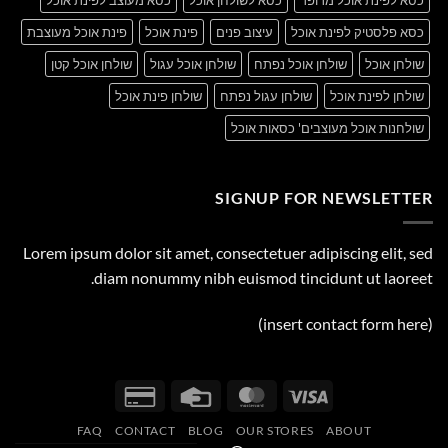
כסא לפינת אוכל מרופד
כסא לשולחן אוכל
כסא מעוצב לפינת אוכל
כסא פלסטיק לפינת אוכל
עיצוב פנים
פינת אוכל
פינת אוכל מעוצבת
שולחן אוכל
שולחן אוכל נפתח
שולחן אוכל עגול
שולחן אוכל קטן
שולחן לפינת אוכל
שולחן עגול נפתח
שולחן פינת אוכל
שולחנות אוכל מעוצבים' כסאות אוכל
SIGNUP FOR NEWSLETTER
Lorem ipsum dolor sit amet, consectetuer adipiscing elit, sed
diam nonummy nibh euismod tincidunt ut laoreet.
(insert contact form here)
Credit
Credit
MasterCard
Visa
Card
Card
FAQ
CONTACT
BLOG
OUR STORES
ABOUT
2