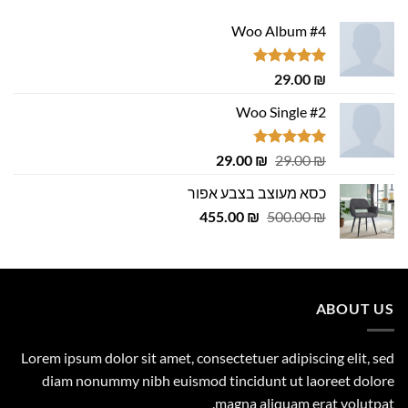
Woo Album #4
דורג
5.00
29.00
₪
מתוך 5
Woo Single #2
דורג
4.75
המחיר
המחיר
29.00
₪
29.00
₪
מתוך 5
המקורי
הנוכחי
כסא מעוצב בצבע אפור
היה:
הוא:
המחיר
המחיר
29.00 ₪.
455.00
29.00 ₪.
₪
500.00
₪
המקורי
הנוכחי
היה:
הוא:
455.00 ₪.
500.00 ₪.
ABOUT US
Lorem ipsum dolor sit amet, consectetuer adipiscing elit, sed
diam nonummy nibh euismod tincidunt ut laoreet dolore
magna aliquam erat volutpat.