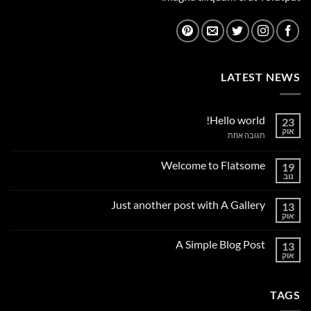
LATEST NEWS
Hello world!
23
אוק
על
תגובה אחת
Hello
world!
Welcome to Flatsome
19
נוב
אין
תגובות
על
Just another post with A Gallery
13
Welcome
to
אוק
אין
Flatsome
תגובות
על
A Simple Blog Post
13
Just
another
אוק
אין
post
תגובות
with
על
A
A
Gallery
TAGS
Simple
Blog