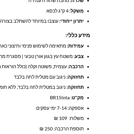
שלדה:
מתכת שחורה עמידה
משקל:
4 ק"ג לכסא
יתרון ייחודי:
עוצבו במיוחד להשתלב בצורה
מידע כללי:
עמידות:
מתאימה לשימוש פנימי וחיצוני כאח
צבע:
משטח עץ בגוון אורן טבעי | מסגרת מ
הרכבה:
עצמית, פשוטה וקלה (כולל הוראות 
תחזוקה:
ניגוב עם מטלית לחה בלבד
תחזוקה:
ניגוב במטלית לחה בלבד, ללא חומרי
מק"ט
: BR15Inta
אספקה: 7-14 ימי עסקים
משלוח: 109 ₪
תוספת הרכבה: 250 ₪