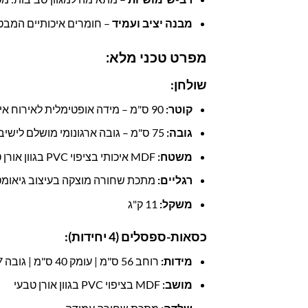
מבנה יציב ועמיד
– חומרים איכותיים המבטי
מפרט טכני מלא:
שולחן:
קוטר:
90 ס"מ – מידה אופטימלית לאירוח אינטימי של עד 4 אנשים
גובה:
75 ס"מ – גובה ארגונומי מושלם לישיבה נוחה
משטח:
MDF איכותי בציפוי PVC בגוון אורן טבעי
רגליים:
מתכת שחורה מוצקה בעיצוב גיאומטר
משקל:
11 ק"ג
כסאות-ספסלים (4 יחידות):
מידות:
רוחב 56 ס"מ | עומק 40 ס"מ | גובה 47 ס"מ
מושב:
MDF בציפוי PVC בגוון אורן טבעי