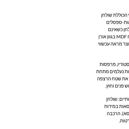
 הכוללת שולחן
עה כסאות-ספסלים
חן כשאינם
בשימוש. שילוב מרהיב של משטח MDF בגוון אורן
ר מראה עכשווי
סטודיו, מרפסות
ות נעלמים מתחת
 את שטח הרצפה
פנים וחוץ.
תיים: שולחן
שקל 11 ק"ג) וכסאות במידות
משקל 4 ק"ג לכסא). הרכבה
טות.