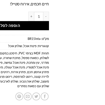
חיים חכמים, אירוח סטייל!
כמות של פינת אוכל עגולה מינימליסטית |
הוספה לסל
מק"ט:
BR15Inta
קטגוריות:
פינות אוכל
,
שולחן אוכל
תגיות:
MDF בציפוי PVC
,
חיסכון במקום
לשולחן
,
כסאות ספסל
,
מתכת שחורה
,
עי
מודרני
,
עץ ומתכת
,
פינת אוכל גמישה
,
פי
פינת אוכל לסטודיו
,
פינת אוכל עגולה
,
פינ
פתרון אחסון חכם
,
פתרון אירוח
,
רהיטים 
לדירה קטנה
,
ריהוט למרפסת
,
ריהוט פנים
מעוצב
,
שולחן אורן טבעי
,
שולחן לארבעה
שולחן עם כסאות נסתרים