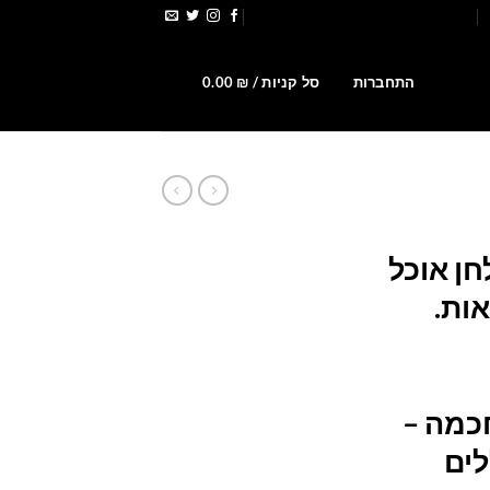
הירשמו לקבלת קופונים ומבצעים
0
התחברות
סל קניות /
₪
0.00
חן אוכל
מחיר
נוכחי
חכמה –
וא:
869.00 ₪
לים