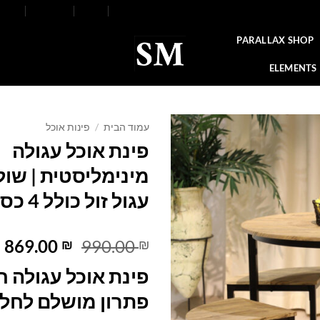
FAQ
Contact
Blog
Our Stores
About
PARALLAX SHOP
ELEMENTS
עמוד הבית
/
פינות אוכל
פינת אוכל עגולה
Add to
מינימליסטית | שול
wishlist
עגול זול כולל 4 כסאות.
המחיר
ה
869.00
990.00
₪
₪
המקורי
ה
פינת אוכל עגולה 
היה:
ה
.
990.00 ₪.
פתרון מושלם לחל