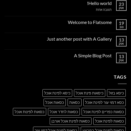
Hello world!
23
אוק
על
תגובה אחת
Hello
world!
Welcome to Flatsome
19
נוב
אין
תגובות
על
Just another post with A Gallery
13
Welcome
to
אוק
אין
Flatsome
תגובות
על
A Simple Blog Post
13
Just
another
אוק
אין
post
תגובות
with
על
A
A
Gallery
TAGS
Simple
Blog
Post
כיסא בזול
כיסאות פינת אוכל
כיסא לפינת אוכל
כסא דמוי עור לפינת אוכל
כסאות
כסאות אוכל
כסאות כפריים לפינת אוכל
כסאות לחדר אוכל
כסאות לפינות אוכל
כסאות לפינת אוכל
כסאות לפינת אוכל אורבן
כסאות לפינת אוכל במבצע
כסאות לפינת אוכל דמוי עור