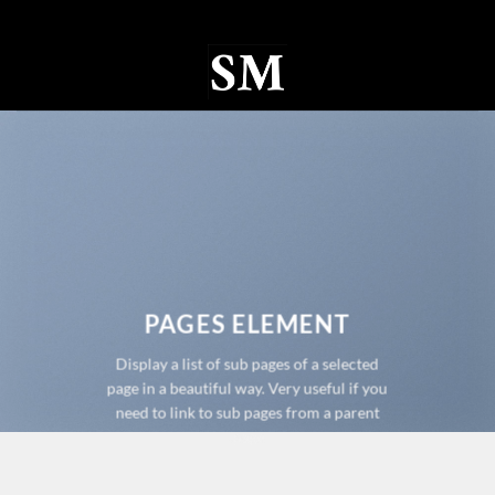
Ski
t
conten
0
PAGES ELEMENT
Display a list of sub pages of a selected
page in a beautiful way. Very useful if you
need to link to sub pages from a parent
page.