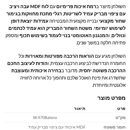
השולחן מיוצר ב
רמת איכות פרימיום
עם
לוח MDF עבה ויציב
עם ציפוי מבריק עמיד לשריטות
,
רגלי מתכת מחוזקות בגימור
שחור מקצועי
ובנייה מקצועית המבטיחה
עמידות יוצאת דופן
לשימוש יומיומי
.
משטח השחור המבריק הוא עמיד לכתמים
ונוזלים
, ו
המנגנון האוטומטי בנוי לעמוד בשימוש תכוף
ומספק
פתיחה חלקה במשך שנים.
השולחן מגיע עם
הוראות הרכבה מפורטות ומאוירות
וכל
החומרה הנדרשת לביצוע הרכבה עצמית, ו
הודות לעיצוב החכם
ההרכבה פשוטה יחסית
. מדובר ב
בחירה איכותית ומעוצבת
שתשדרג את פינת האוכל שלכם ותהפוך כל ארוחה לחוויה
אלגנטית ומיוחדת.
מפרט מוצר
פרט
תיאור
מק"ט
SK470Baleno
חומר משטח
MDF איכותי עם ציפוי מבריק עמיד