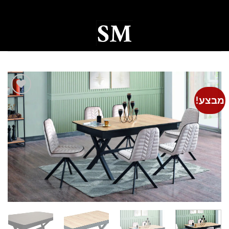
Ski
t
conten
0
מבצע!
Add to
wishlist