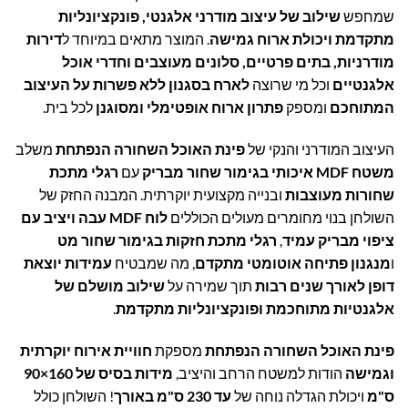
שמחפש
שילוב של עיצוב מודרני אלגנטי, פונקציונליות
מתקדמת ויכולת ארוח גמישה
. המוצר מתאים במיוחד ל
דירות
מודרניות, בתים פרטיים, סלונים מעוצבים וחדרי אוכל
אלגנטיים
וכל מי שרוצה
לארח בסגנון ללא פשרות על העיצוב
המתוחכם
ומספק
פתרון ארוח אופטימלי ומסוגנן
לכל בית.
העיצוב המודרני והנקי של
פינת האוכל השחורה הנפתחת
משלב
משטח MDF איכותי בגימור שחור מבריק
עם
רגלי מתכת
שחורות מעוצבות
ובנייה מקצועית יוקרתית. המבנה החזק של
השולחן בנוי מחומרים מעולים הכוללים
לוח MDF עבה ויציב עם
ציפוי מבריק עמיד
,
רגלי מתכת חזקות בגימור שחור מט
ו
מנגנון פתיחה אוטומטי מתקדם
, מה שמבטיח
עמידות יוצאת
דופן לאורך שנים רבות
תוך שמירה על
שילוב מושלם של
אלגנטיות מתוחכמת ופונקציונליות מתקדמת
.
פינת האוכל השחורה הנפתחת
מספקת
חוויית אירוח יוקרתית
וגמישה
הודות למשטח הרחב והיציב,
מידות בסיס של 160×90
ס"מ
ויכולת הגדלה נוחה של
עד 230 ס"מ באורך
! השולחן כולל