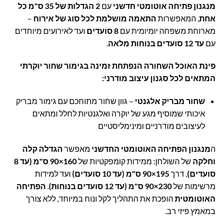
מנגנון פתיחה אוטומטי חדשני
עם
2 הגדלות של 35 ס"מ כל
אחת
, המאפשרות
התאמה מושלמת לכל סוג של אירוח
–
מארוחת משפחה יומיומית עם
8 סועדים
ועד לאירועים מיוחדים
עם
עד 12 סועדים בנוחות מלאה
.
פינת האוכל השחורה הנפתחת זמינה בגימור שחור יוקרתי
המתאים לכל סגנון עיצוב מודרני:
שחור מבריק אלגנטי
– גוון שחור מתוחכם עם גימור מבריק
איכותי שמוסיף מגע של יוקרה ואלגנטיות לחלל ומתאים
לעיצובים מודרניים ומינימליסטיים
ה
מנגנון הפתיחה האוטומטי החדשני
מאפשר
הגדלה קלה
וחלקה
של השולחן: ממידות קומפקטיות של
160×90 ס"מ (עד 8
סועדים)
, דרך
195×90 ס"מ (עד 10 סועדים)
ועד למידות
מרשימות של
230×90 ס"מ (עד 12 סועדים בנוחות)
.
הפתיחה
האוטומטית
הופכת את התהליך לקל ונוח במיוחד, ללא צורך
במאמץ פיזי רב.