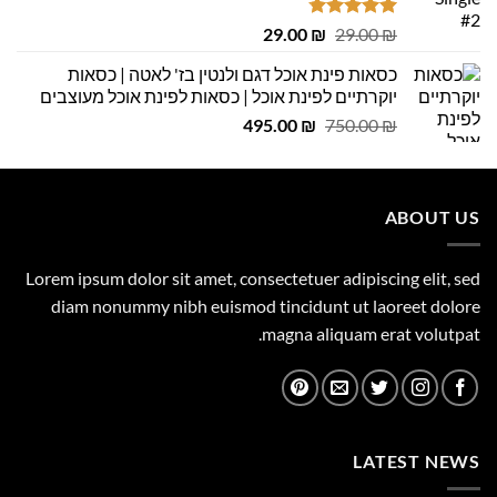
דורג
4.75
המחיר
המחיר
29.00
₪
29.00
₪
מתוך 5
המקורי
הנוכחי
כסאות פינת אוכל דגם ולנטין בז' לאטה | כסאות
היה:
הוא:
יוקרתיים לפינת אוכל | כסאות לפינת אוכל מעוצבים
29.00 ₪.
29.00 ₪.
המחיר
המחיר
495.00
₪
750.00
₪
המקורי
הנוכחי
היה:
הוא:
495.00 ₪.
750.00 ₪.
ABOUT US
Lorem ipsum dolor sit amet, consectetuer adipiscing elit, sed
diam nonummy nibh euismod tincidunt ut laoreet dolore
magna aliquam erat volutpat.
LATEST NEWS