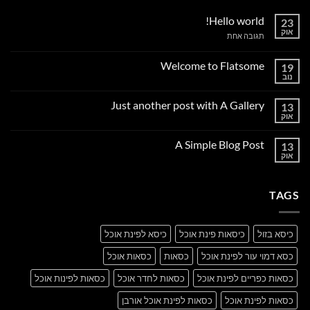
Hello world!
23
אוק
על
תגובה אחת
Hello
world!
Welcome to Flatsome
19
נוב
אין
תגובות
על
Just another post with A Gallery
13
Welcome
to
אוק
אין
Flatsome
תגובות
על
A Simple Blog Post
13
Just
another
אוק
אין
post
תגובות
with
על
A
A
Gallery
TAGS
Simple
Blog
Post
כיסא בזול
כיסאות פינת אוכל
כיסא לפינת אוכל
כסא דמוי עור לפינת אוכל
כסאות
כסאות אוכל
כסאות כפריים לפינת אוכל
כסאות לחדר אוכל
כסאות לפינות אוכל
כסאות לפינת אוכל
כסאות לפינת אוכל אורבן