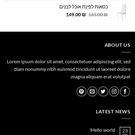
המקורי
הנוכחי
כסאות לפינת אוכל לבנים
היה:
הוא:
המחיר
המחיר
29.00 ₪.
149.00
29.00 ₪.
₪
165.00
₪
המקורי
הנוכחי
היה:
הוא:
149.00 ₪.
165.00 ₪.
ABOUT US
Lorem ipsum dolor sit amet, consectetuer adipiscing elit, sed
diam nonummy nibh euismod tincidunt ut laoreet dolore
magna aliquam erat volutpat.
LATEST NEWS
Hello world!
23
אוק