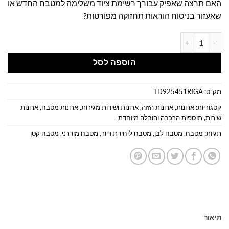
האם תרצה שאפיק עבורך רשימת ציוד משלימה למטבח החדש או
שאעזור בניסוח הוראות תחזוקה מפורטות?
כמות של מטבח מודרני לבן 2 מטר
הוספה לסל
מק"ט:
TD925451RIGA
קטגוריות:
ארונות
,
ארונות הזזה
,
ארונות ושידות מגירות
,
ארונות מטבח
,
ארונות
שירות
,
תוספות הרכבה והובלה מיוחדת
תגיות:
מטבח
,
מטבח לבן
,
מטבח ליחידת דיור
,
מטבח מודרני
,
מטבח קטן
תיאור