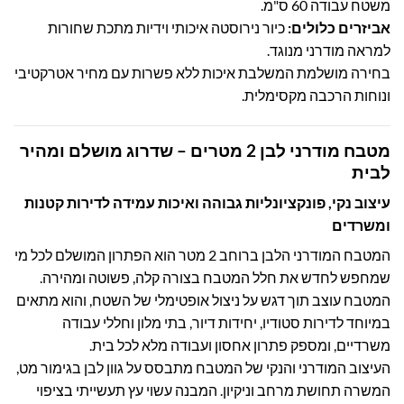
משטח עבודה 60 ס"מ.
אביזרים כלולים:
כיור נירוסטה איכותי וידיות מתכת שחורות
למראה מודרני מנוגד.
בחירה מושלמת המשלבת איכות ללא פשרות עם מחיר אטרקטיבי
ונוחות הרכבה מקסימלית.
מטבח מודרני לבן 2 מטרים – שדרוג מושלם ומהיר
לבית
עיצוב נקי, פונקציונליות גבוהה ואיכות עמידה לדירות קטנות
ומשרדים
המטבח המודרני הלבן ברוחב 2 מטר הוא הפתרון המושלם לכל מי
שמחפש לחדש את חלל המטבח בצורה קלה, פשוטה ומהירה.
המטבח עוצב תוך דגש על ניצול אופטימלי של השטח, והוא מתאים
במיוחד לדירות סטודיו, יחידות דיור, בתי מלון וחללי עבודה
משרדיים, ומספק פתרון אחסון ועבודה מלא לכל בית.
העיצוב המודרני והנקי של המטבח מתבסס על גוון לבן בגימור מט,
המשרה תחושת מרחב וניקיון. המבנה עשוי עץ תעשייתי בציפוי