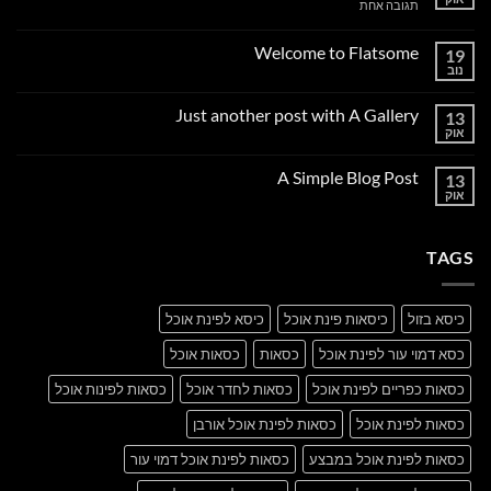
על
תגובה אחת
Hello
world!
Welcome to Flatsome
19
נוב
אין
תגובות
על
Just another post with A Gallery
13
Welcome
to
אוק
אין
Flatsome
תגובות
על
A Simple Blog Post
13
Just
another
אוק
אין
post
תגובות
with
על
A
A
Gallery
TAGS
Simple
Blog
Post
כיסא בזול
כיסאות פינת אוכל
כיסא לפינת אוכל
כסא דמוי עור לפינת אוכל
כסאות
כסאות אוכל
כסאות כפריים לפינת אוכל
כסאות לחדר אוכל
כסאות לפינות אוכל
כסאות לפינת אוכל
כסאות לפינת אוכל אורבן
כסאות לפינת אוכל במבצע
כסאות לפינת אוכל דמוי עור