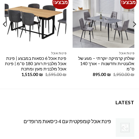
מבצע!
מבצע!
Add to
Add to
wishlist
wishlist
פינות אוכל
פינות אוכל
שולחן קרמיקה יוקרתי – מגע של
פינת אוכל 6 כסאות במבצע | פינת
אלגנטיות וחדשנות – אורך 140
אוכל מלבנית רוחב 180 ס"מ | פינת
ס"מ
אוכל מלבנית מעץ ומתכת
המחיר
המחיר
המחיר
המחיר
1,515.00
₪
1,595.00
₪
895.00
₪
1,950.00
₪
המקורי
הנוכחי
המקורי
הנוכחי
היה:
הוא:
היה:
הוא:
1,515.00 ₪.
1,595.00 ₪.
895.00 ₪.
1,950.00 ₪.
LATEST
פינת אוכל קומפקטית עם 4 כיסאות מרופדים