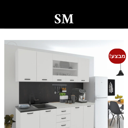
Ski
t
conten
0
מבצע!
Add to
wishlist