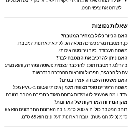
יש להימנע משימוש בחומרי ניקוי חריפים או סקוץ' גס העלולים
לשרוט את ציפוי המט.
שאלות נפוצות
האם הכיור כלול במחיר המטבח?
כן, המטבח מגיע כערכה מלאה הכוללת את ארונות המטבח,
משטח העבודה וכיור נירוסטה איכותי.
האם ניתן להרכיב את המטבח לבד?
בהחלט. המטבח תוכנן להרכבה עצמית פשוטה ומהירה, והוא מגיע
עם כל הברגים, הפרזול והוראות ההרכבה הנדרשות.
האם משטח העבודה עמיד במים?
משטח ה"פריים טופ" מצופה מלמין איכותי ואטום ב-PVC מכל
צדדיו, מה שמעניק לו עמידות גבוהה מאוד בסביבת מטבח רטובה.
מהן המידות המדויקות של הארונות?
רוחב המטבח כולו הוא 200 ס"מ. גובה הארונות התחתונים הוא 86
ס"מ (כולל המשטח) וגובה הארונות העליונים הוא 65 ס"מ.