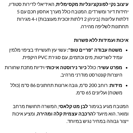
עיצוב נקי לפונקציונליות מקסימלית
, האידיאלי לדירות סטודיו,
יחידות דיור ומשרדים. המטבח כולל מערך אחסון חכם עם 5
דלתות עליונות (ביניהן 2 דלתות זכוכית מעוצבות) ו-4 מגירות
תחתונות לשליפה מהירה.
איכות ועמידות ללא פשרות
משטח עבודה "פריים טופ":
עשוי עץ תעשייתי בציפוי מלמין
עמיד לשריטות, מים וכתמים, עם סגירת PVC היקפית.
מפרט עשיר:
כולל
כיור נירוסטה איכותי
וידיות מתכת שחורות
היוצרות קונטרסט מודרני מרהיב.
מידות:
רוחב 200 ס"מ, גובה ארונות תחתונים 86 ס"מ (כולל
משטח) ועליונים 65 ס"מ.
המטבח מגיע בגימור
לבן מט קלאסי
, המשרה תחושת מרחב
ומואר. הוא מיועד ל
הרכבה עצמית קלה ומהירה
, ומציע איכות
ייצור גבוהה במחיר נגיש במיוחד.