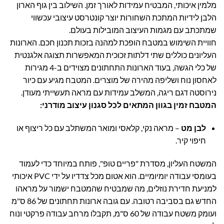
מלמין איכותי, המבטיח עמידות לאורך זמן. השילוב בין גוף הארון
הלבן לידיות המתכת השחורות יוצר קונטרסט עיצובי עכשווי
שמתכתב עם מגמות העיצוב המובילות בעולם.
חוויית השימוש במטבח הופכת למהנה בזכות תכנון חכם. הארונות
העליונים כוללים שתי דלתות זכוכית המאפשרות תצוגה אלגנטית
של כלי הגשה, בעוד הארונות התחתונים מצוידים ב-4 מגירות
לאחסון נוח ושליפה מהירה של מוצרים. המטבח מגיע עם כיור
נירוסטה דגם ריגה, המשלב עמידות עם מראה תעשייתי מעודן.
המטבח זמין בגוון המתאים לכל סגנון עיצוב מודרני:
לבן מט
– מראה נקי, קלאסי ומואר המשתלב עם כל ריצוף או
חיפוי קיר.
המשטח העליון, מסדרת "פריים טופ", פותח במיוחד כדי לעמוד
בעומסי עבודה יומיומיים. הוא אטום מכל צדדיו על ידי PVC איכותי
למניעת חדירת נוזלים, מה שמבטיח שהמטבח ישמור על מראהו
החדש גם בסביבה רטובה. עם גובה ארונות תחתונים של 86 ס"מ
ועומק משטח עבודה של 60 ס"מ, תקבלו מרחב עבודה פרקטי ונוח