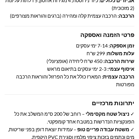
אביזרים כלולים:
כיור נירוסטה, 4 מגירות אחסון, 5 דלתות עליונות
(2 מזכוכית)
הרכבה:
הרכבה עצמית קלה ומהירה (ברגים והוראות מצורפים)
פרטי הזמנה ואספקה
זמן אספקה:
7-14 ימי עסקים
עלות משלוח:
299 ש"ח
שירות הרכבה:
450 ש"ח ליחידה (אופציונלי)
איסוף עצמי:
2-3 ימי עסקים בתיאום מראש
הרכבה עצמית:
המארז כולל את כל הפרזול והוראות הרכבה
מפורטות
יתרונות מרכזיים
✓
ניצול שטח מקסימלי
– רוחב של 200 ס"מ המשלב את כל
הפונקציות הנדרשות במטבח אחד קומפקטי.
✓
משטח עבודה פריים טופ
– עמידות יוצאת דופן בפני שריטות,
מים וכתמים בזכות ציפוי מלמין וסגירת PVC היקפית.