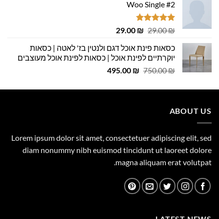
Woo Single #2
דורג
4.75
המחיר
המחיר
29.00
₪
29.00
₪
מתוך 5
המקורי
הנוכחי
כסאות פינת אוכל דגם ולנטין בז' לאטה | כסאות
היה:
הוא:
יוקרתיים לפינת אוכל | כסאות לפינת אוכל מעוצבים
29.00 ₪.
29.00 ₪.
המחיר
המחיר
495.00
₪
750.00
₪
המקורי
הנוכחי
היה:
הוא:
495.00 ₪.
750.00 ₪.
ABOUT US
Lorem ipsum dolor sit amet, consectetuer adipiscing elit, sed
diam nonummy nibh euismod tincidunt ut laoreet dolore
magna aliquam erat volutpat.
LATEST NEWS