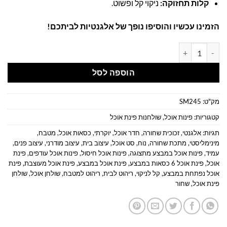
קלות תחזוקה:
ניקוי קל ופשוט.
הזמינו עכשיו והוסיפו נופך של אלגנטיות לביתכם!
כמות של פינת אוכל 6 כסאות במבצע | פינת אוכל מלבנית רוחב 180 ס"מ | פינת אוכל מלבנית מעץ ומתכת
הוספה לסל
מק"ט:
SM245
קטגוריות:
פינות אוכל
,
שולחנות פינת אוכל
תגיות:
אלגנטי
,
זכוכית שחורה
,
חדר אוכל
,
יוקרתי
,
כסאות אוכל
,
מטבח
,
מינימליסטי
,
מתכת שחורה
,
נוח
,
סט אוכל
,
עיצוב בית
,
עיצוב מודרני
,
עיצוב פנים
,
עמיד
,
פינות אוכל במבצע מתצוגה
,
פינות אוכל חיסול
,
פינות אוכל עודפים
,
פינת
אוכל
,
פינת אוכל 6 כסאות במבצע
,
פינת אוכל במבצע
,
פינת אוכל מעוצבת
,
פינת
אוכל נפתחת במבצע
,
קל לניקוי
,
ריהוט לבית
,
ריהוט למטבח
,
שולחן אוכל
,
שולחן
פינת אוכל
,
שחור