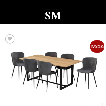
Ski
t
conten
0
מבצע!
Add to
wishlist