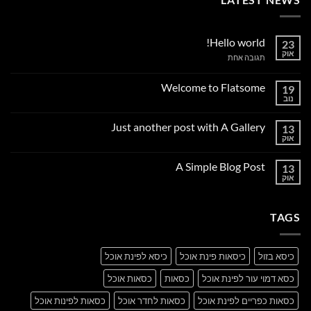
Hello world!
23
אוק
על
תגובה אחת
Hello
world!
Welcome to Flatsome
19
נוב
אין
תגובות
על
Just another post with A Gallery
13
Welcome
to
אוק
אין
Flatsome
תגובות
על
A Simple Blog Post
13
Just
another
אוק
אין
post
תגובות
with
על
A
A
Gallery
TAGS
Simple
Blog
Post
כיסא בזול
כיסאות פינת אוכל
כיסא לפינת אוכל
כסא דמוי עור לפינת אוכל
כסאות
כסאות אוכל
כסאות כפריים לפינת אוכל
כסאות לחדר אוכל
כסאות לפינות אוכל