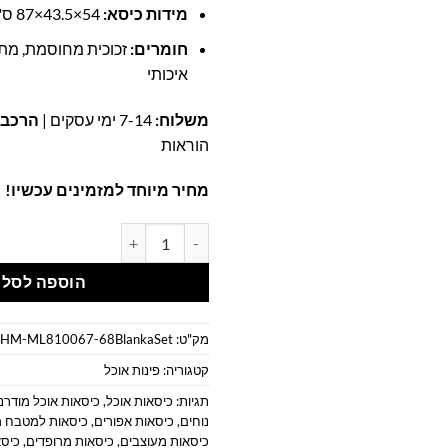
מידות כיסא:
54×43.5×87 ס"מ
חומרים:
זכוכית מחוסמת, מת
איכותי
משלוח:
7-14 ימי עסקים |
הרכבה
הוראות
מחיר מיוחד למזמינים עכשיו!
כמות של פינת אוכל מודרנית זכוכית - שולחן ז
הוספה לסל
מק"ט:
HM-ML810067-68BlankaSet
קטגוריה:
פינות אוכל
תגיות:
כיסאות אוכל
,
כיסאות אוכל מודרני
נוחים
,
כיסאות אפורים
,
כיסאות למטבח מ
כיסאות מעוצבים
,
כיסאות מרופדים
,
כיס