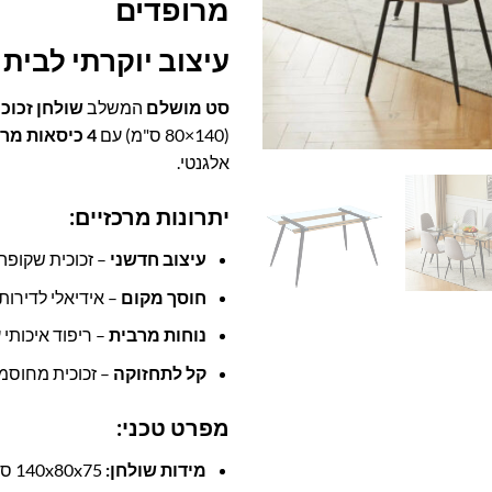
מרופדים
עיצוב יוקרתי לבית 
סט מושלם
המשלב
שולחן זכוכ
(140×80 ס"מ) עם
4 כיסאות מרופדים
אלגנטי.
יתרונות מרכזיים:
עיצוב חדשני
– זכוכית שקופה
חוסך מקום
– אידיאלי לדירות
נוחות מרבית
– ריפוד איכותי ע
קל לתחזוקה
– זכוכית מחוסמת 8 מ"מ ובד 
מפרט טכני:
מידות שולחן:
140x80x75 ס"מ