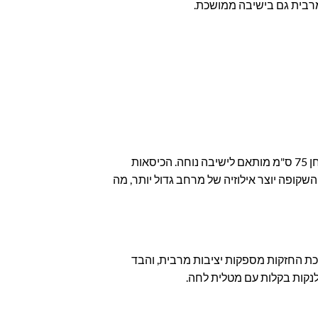
רבית גם בישיבה ממושכת.
השולחן בגודל אידיאלי של 140×80 ס"מ מספק מקום נוח לארבעה סועדים ומתאים גם לחללים קומפקטיים. גובה השולחן 75 ס"מ מותאם לישיבה נוחה. הכיסאות
משטח הזכוכית השקופה יוצר אילוזיה של מרחב גדול יותר, מה
חוזק לאורך שנים. רגלי המתכת החזקות מספקות יציבות מרבית, והבד
 לנקות בקלות עם מטלית לחה.