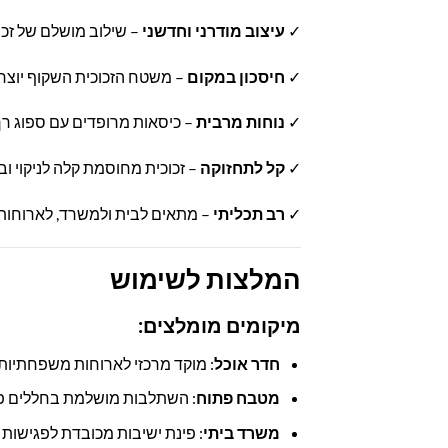
✓
עיצוב מודרני וחדשני
– שילוב מושלם של זכו
✓
חיסכון במקום
– משטח הזכוכית השקוף יוצר
✓
נוחות מרבית
– כיסאות מרופדים עם ספוג רך 
✓
קל לתחזוקה
– זכוכית מחוסמת קלה לניקוי ו
✓
רב תכליתי
– מתאים לבית ולמשרד, לארוחות
המלצות לשימוש
מיקומים מומלצים:
חדר אוכל
: מוקד מרכזי לארוחות משפחתיות י
מטבח פתוח
: השתלבות מושלמת בחללים פת
משרד ביתי
: פינת ישיבות מכובדת לפגישות 