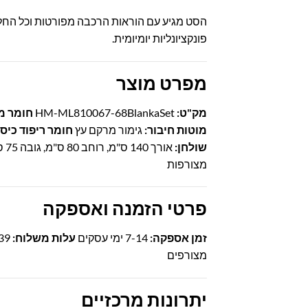
הסט מגיע עם הוראות הרכבה מפורטות וכל החל
פונקציונליות יומיומית.
מפרט מוצר
מק"ט:
HM-ML810067-68BlankaSet
חומר מ
מוטות חיבור:
גימור מרקם עץ
חומר ריפוד כיס
שולחן:
אורך 140 ס"מ, רוחב 80 ס"מ, גובה 75 ס"מ
מצורפות
פרטי הזמנה ואספקה
זמן אספקה:
7-14 ימי עסקים
עלות משלוח:
39 שח
מצורפים
יתרונות מרכזיים