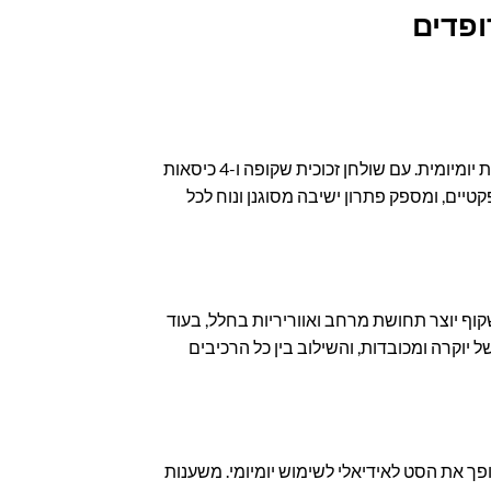
הסט פינת אוכל מודרנית זכוכית הוא הפתרון המושלם לכל מי שמחפש שילוב מושלם בין אלגנטיות מודרנית לפונקציונליות יומיומית. עם שולחן זכוכית שקופה ו-4 כיסאות
טיים, ומספק פתרון ישיבה מסוגנן ונוח לכל
שקוף יוצר תחושת מרחב ואווריריות בחלל, בעוד
יוקרה ומכובדות, והשילוב בין כל הרכיבים
ופך את הסט לאידיאלי לשימוש יומיומי. משענות