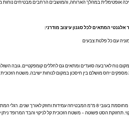
כה אופטימלית במהלך הארוחה, והמושבים הרחבים מבטיחים נוחות מ
ר אלגנטי המתאים לכל סגנון עיצוב מודרני:
וניה עם כל פלטת צבעים
 54×43.5 ס"מ עם גובה כולל של 87 ס"מ מספקים יחס מושלם בין חיסכון במקום לנוחות ישיבה. 
הסט מיוצר מחומרים איכותיים במיוחד – זכוכית מחוסמת בעובי 8 מ"מ המבטיחה עמידות ו
וי. תחזוקת הסט פשוטה – משטח הזכוכית קל לניקוי והבד המרופד ניתן