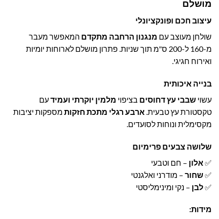
מושלם
1,289.00 ₪.
1,990.00 ₪.
עיצוב חכם ופונקציונלי
שולחן מעוצב עם
מנגנון הרחבה מתקדם
המאפשר מעבר
מ-160 ל-200 ס"מ תוך שניות. פתרון מושלם לארוחות יומיות
ואירוח חגיגי.
בנייה איכותית
עשוי
שבבי עץ דחוסים
בציפוי
מלמין יוקרתי ועמיד
עם
טקסטורת עץ טבעית.
ארבע רגלי מתכת חזקות
מספקות יציבות
מקסימלית ונוחות לסועדים.
שלושה צבעים פרימיום
✅
אלון
– חם וטבעי
✅
שחור
– מודרני ואלגנטי
✅
לבן
– נקי ומינימליסטי
מידות: