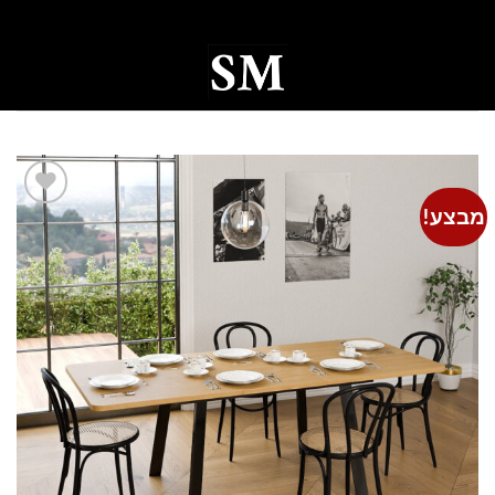
Ski
t
conten
0
מבצע!
Add to
wishlist