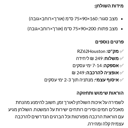
מידות השולחן:
מצב סגור: 160×90×75 ס"מ (אורך×רוחב×גובה)
מצב פתוח: 200×90×75 ס"מ (אורך×רוחב×גובה)
פרטים נוספים
✅
מק"ט:
RZ62Houston
✅
משלוח:
249 ₪ ליחידה
✅
אספקה:
7-14 ימי עסקים
✅
אופציה להרכבה:
249 ₪
✅
איסוף עצמי:
מנתניה תוך 2-3 ימי עסקים
הוראות שימוש ותחזוקה
לשמירה על איכות השולחן לאורך זמן, חשוב להימנע מהנחת
מאכלים חמים וסירים רותחים ישירות על המשטח. השולחן מגיע
עם הוראות הרכבה מפורטות וכל הברגים הנדרשים להרכבה
עצמית קלה ומהירה.