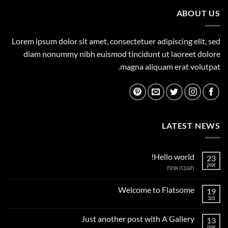
ABOUT US
Lorem ipsum dolor sit amet, consectetuer adipiscing elit, sed
diam nonummy nibh euismod tincidunt ut laoreet dolore
magna aliquam erat volutpat.
LATEST NEWS
Hello world!
23
אוק
על
תגובה אחת
Hello
world!
Welcome to Flatsome
19
נוב
אין
תגובות
על
Just another post with A Gallery
13
Welcome
to
אוק