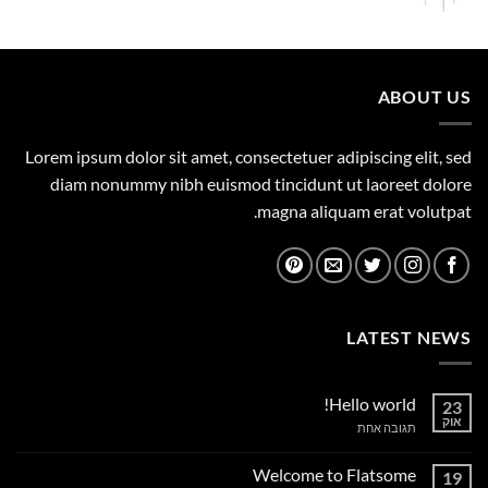
המקורי
הנוכחי
היה:
הוא:
149.00 ₪.
165.00 ₪.
ABOUT US
Lorem ipsum dolor sit amet, consectetuer adipiscing elit, sed
diam nonummy nibh euismod tincidunt ut laoreet dolore
magna aliquam erat volutpat.
LATEST NEWS
Hello world!
23
אוק
על
תגובה אחת
Hello
world!
Welcome to Flatsome
19