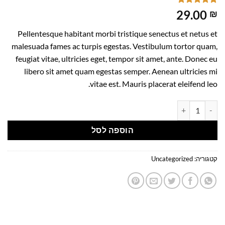
2
מדורגים
5
29.00
₪
מתוך 5
מבוסס על
Pellentesque habitant morbi tristique senectus et netus et
דירוגים של
לקוחות
malesuada fames ac turpis egestas. Vestibulum tortor quam,
feugiat vitae, ultricies eget, tempor sit amet, ante. Donec eu
libero sit amet quam egestas semper. Aenean ultricies mi
vitae est. Mauris placerat eleifend leo.
כמות של Woo Album #4
הוספה לסל
קטגוריה:
Uncategorized