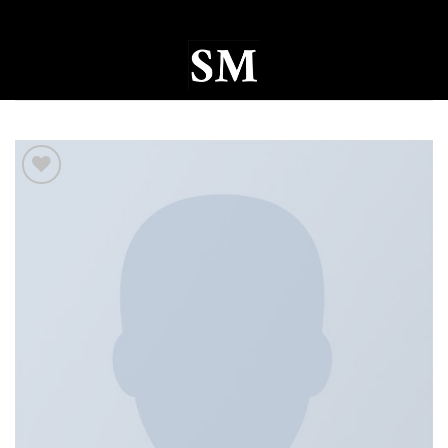
Ski
t
conten
0
Add to
wishlist