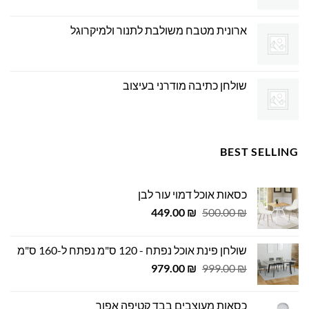
ארונית מטבח משולבת לתנור ולמיקרוגל
שולחן כתיבה מודרני בעיצוב
BEST SELLING
כסאות אוכל דמוי עור לבן
המחיר
המחיר
449.00
₪
500.00
₪
המקורי
הנוכחי
היה:
הוא:
שולחן פינת אוכל נפתח - 120 ס"מ נפתח ל-160 ס"מ
449.00 ₪.
500.00 ₪.
המחיר
המחיר
979.00
₪
999.00
₪
המקורי
הנוכחי
היה:
הוא:
כסאות מעוצבים בבד קטיפה אפור