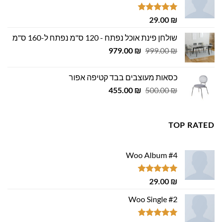
דורג
5.00
29.00
₪
מתוך 5
שולחן פינת אוכל נפתח - 120 ס"מ נפתח ל-160 ס"מ
המחיר
המחיר
979.00
₪
999.00
₪
המקורי
הנוכחי
היה:
הוא:
כסאות מעוצבים בבד קטיפה אפור
979.00 ₪.
999.00 ₪.
המחיר
המחיר
455.00
₪
500.00
₪
המקורי
הנוכחי
היה:
הוא:
455.00 ₪.
500.00 ₪.
TOP RATED
Woo Album #4
דורג
5.00
29.00
₪
מתוך 5
Woo Single #2