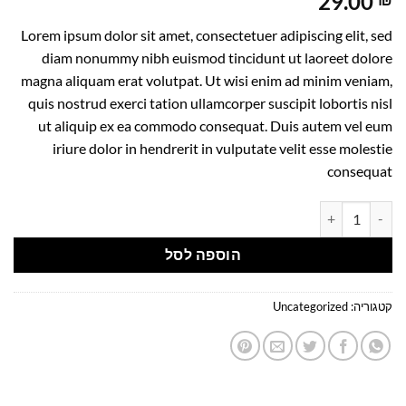
29.00
Lorem ipsum dolor sit amet, consectetuer adipiscing elit, sed
diam nonummy nibh euismod tincidunt ut laoreet dolore
magna aliquam erat volutpat. Ut wisi enim ad minim veniam,
quis nostrud exerci tation ullamcorper suscipit lobortis nisl
ut aliquip ex ea commodo consequat. Duis autem vel eum
iriure dolor in hendrerit in vulputate velit esse molestie
consequat
כמות של Weekend in London
הוספה לסל
קטגוריה:
Uncategorized