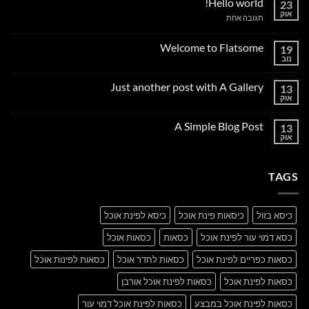
Hello world!
23
אוק
על
תגובה אחת
Hello
world!
Welcome to Flatsome
19
נוב
אין
תגובות
על
Just another post with A Gallery
13
Welcome
to
אוק
אין
Flatsome
תגובות
על
A Simple Blog Post
13
Just
another
אוק
אין
post
תגובות
with
על
A
A
Gallery
TAGS
Simple
Blog
Post
כיסא בזול
כיסאות פינת אוכל
כיסא לפינת אוכל
כסא דמוי עור לפינת אוכל
כסאות
כסאות אוכל
כסאות כפריים לפינת אוכל
כסאות לחדר אוכל
כסאות לפינות אוכל
כסאות לפינת אוכל
כסאות לפינת אוכל אורבן
כסאות לפינת אוכל במבצע
כסאות לפינת אוכל דמוי עור