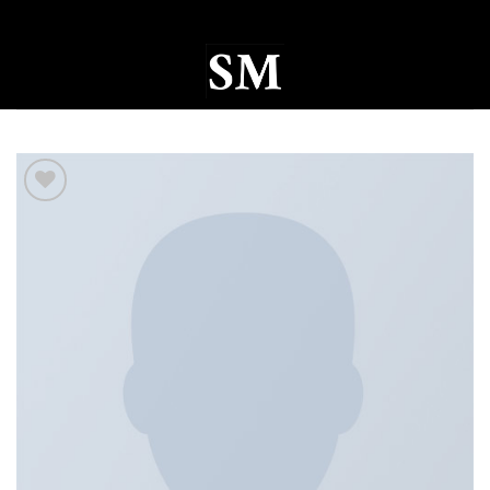
Ski
t
conten
0
Add to
wishlist