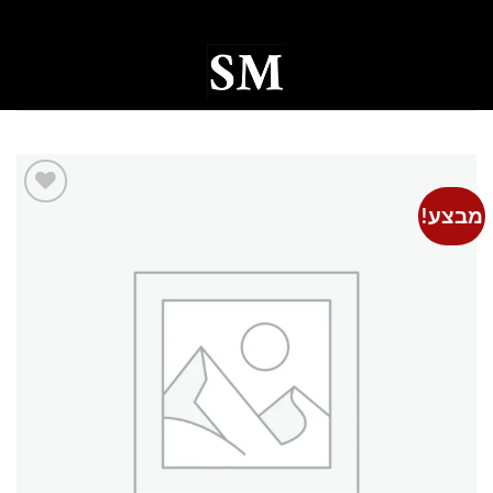
Ski
t
conten
0
מבצע!
Add to
wishlist