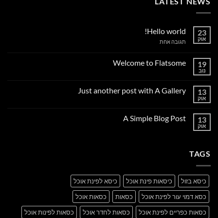
LATEST NEWS
Hello world!
23
אוק
על
תגובה אחת
Hello
world!
Welcome to Flatsome
19
נוב
אין
תגובות
על
Just another post with A Gallery
13
Welcome
to
אוק
אין
Flatsome
תגובות
על
A Simple Blog Post
13
Just
another
אוק
אין
post
תגובות
with
על
A
A
Gallery
TAGS
Simple
Blog
Post
כיסא בזול
כיסאות פינת אוכל
כיסא לפינת אוכל
כסא דמוי עור לפינת אוכל
כסאות
כסאות אוכל
כסאות כפריים לפינת אוכל
כסאות לחדר אוכל
כסאות לפינות אוכל