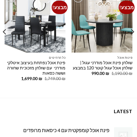
מבצע!
מבצע!
Add to
Add to
wishlist
wishlist
פינות אוכל
כל הרהיטים
שולחן פינת אוכל מודרני עגול |
פינת אוכל נפתחת בעיצוב איטלקי
שולחן אוכל עגול קוטר 120 במבצע
מודרני עם שולחן מזכוכית שחורה
וששה כסאות
המחיר
המחיר
990.00
₪
1,190.00
₪
המקורי
הנוכחי
המחיר
המחיר
1,699.00
₪
1,749.00
₪
היה:
הוא:
המקורי
הנוכחי
990.00 ₪.
1,190.00 ₪.
היה:
הוא:
1,699.00 ₪.
1,749.00 ₪.
LATEST
פינת אוכל קומפקטית עם 4 כיסאות מרופדים