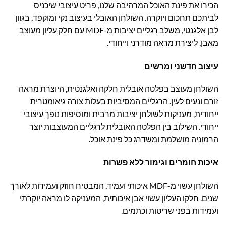
הכירו את פינת האוכל המרהיבה שלנו, פריט עיצובי שיכניס
לביתכם תחכום ויוקרה. השולחן האובלי בעיצוב נקי ומוקפד, בגוון
לבן אלגנטי, משלב רגליים יציבות מ-MDF עם חלק עליון מעוצב
מאבן, ליצירת מראה מודרני וייחודי.
עיצוב חדשני ומרשים
השולחן מעוצב בפלטה אובלית חלקה ואלגנטית, היוצרת מראה
זורם ונעים לעין. הרגליים המסיביות בעלות צורה גיאומטרית
ייחודית, מעניקות לשולחן יציבות מרבית ומוסיפות נופך עיצובי
ייחודי. השילוב בין הפלטה האובלית לרגליים המעוצבות יוצר
הרמוניה מושלמת ומשדרג כל פינת אוכל.
איכות חומרים וגימור ללא פשרות
השולחן עשוי מ-MDF איכותי ועמיד, המבטיח חוזק ועמידות לאורך
שנים. חלקו העליון עשוי אבן איכותית, המעניקה לו מראה יוקרתי
ועמידות בפני שריטות וכתמים.