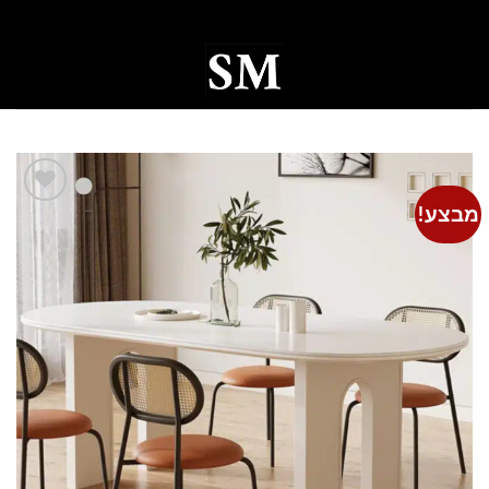
Ski
t
conten
0
מבצע!
Add to
wishlist