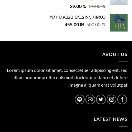
דורג
4.75
המחיר
המחיר
29.00
₪
29.00
₪
מתוך 5
המקורי
הנוכחי
כסאות מעוצבים בצבע טורקיז
היה:
הוא:
המחיר
המחיר
29.00 ₪.
455.00
29.00 ₪.
₪
500.00
₪
המקורי
הנוכחי
היה:
הוא:
455.00 ₪.
500.00 ₪.
ABOUT US
Lorem ipsum dolor sit amet, consectetuer adipiscing elit, sed
diam nonummy nibh euismod tincidunt ut laoreet dolore
magna aliquam erat volutpat.
LATEST NEWS