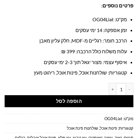
פרטים נוספים:
מק"ט: OG04Liat
זמן אספקה: 14 ימי עסקים
הרכב חומר: רגליים מ-MDF, חלק עליון מאבן
עלות משלוח כולל הרכבה: 399 ₪
איסוף עצמי: מצור יגאל תוך 2-3 ימי עסקים
קטגוריות: שולחנות אוכל, פינות אוכל, ריהוט מעץ
כמות של פינת אוכל אובלית לבנה בעיצוב מודרני ואלגנטי
הוספה לסל
מק"ט:
OG04Liat
קטגוריות:
פינות אוכל
,
שולחנות פינת אוכל
תגיות:
גאיה
,
עיצוב גיאומטרי
,
עץ טבעי
,
עץ מלא
,
פינת אוכל אובלית
,
רגליים