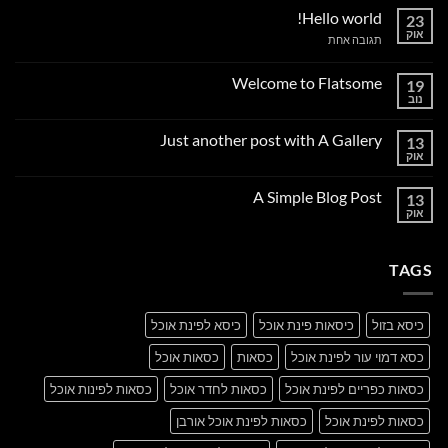
Hello world!
23
אוק
על
תגובה אחת
Hello
world!
Welcome to Flatsome
19
נוב
אין
תגובות
על
Just another post with A Gallery
13
Welcome
to
אוק
אין
Flatsome
תגובות
על
A Simple Blog Post
13
Just
another
אוק
אין
post
תגובות
with
על
A
A
Gallery
TAGS
Simple
Blog
Post
כיסא בזול
כיסאות פינת אוכל
כיסא לפינת אוכל
כסא דמוי עור לפינת אוכל
כסאות
כסאות אוכל
כסאות כפריים לפינת אוכל
כסאות לחדר אוכל
כסאות לפינות אוכל
כסאות לפינת אוכל
כסאות לפינת אוכל אורבן