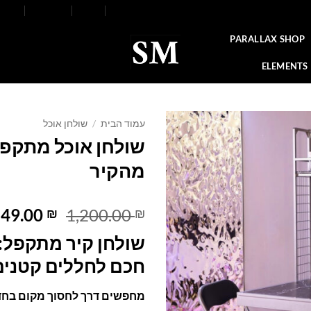
FAQ
Contact
Blog
Our Stores
About
PARALLAX SHOP
ELEMENTS
עמוד הבית
/
שולחן אוכל
שולחן אוכל מתקפל
Add to
מהקיר
wishlist
המחיר
849.00
1,200.00
₪
₪
המקורי
שולחן קיר מתקפל: 
היה:
,200.00 ₪.
חכם לחללים קטנים
מחפשים דרך לחסוך מקום בחד