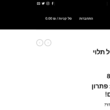
הירשמו לקבלת קופונים ומבצעים
0
התחברות
סל קניות /
₪
0.00
 תלוי
המחיר
הנוכחי
פתרון
הוא:
849.00 ₪.
1
!
ר?