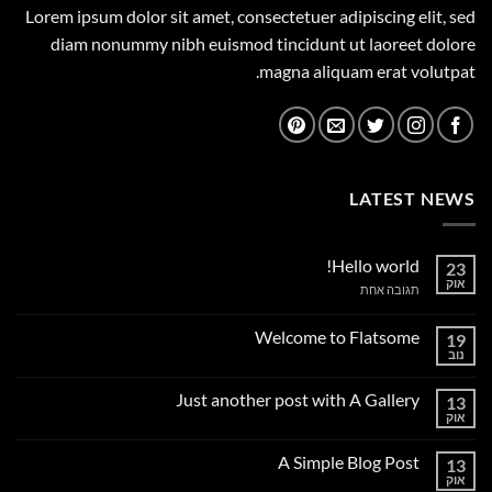
Lorem ipsum dolor sit amet, consectetuer adipiscing elit, sed
diam nonummy nibh euismod tincidunt ut laoreet dolore
magna aliquam erat volutpat.
LATEST NEWS
Hello world!
23
אוק
על
תגובה אחת
Hello
world!
Welcome to Flatsome
19
נוב
אין
תגובות
על
Just another post with A Gallery
13
Welcome
to
אוק
אין
Flatsome
תגובות
על
A Simple Blog Post
13
Just
another
אוק
אין