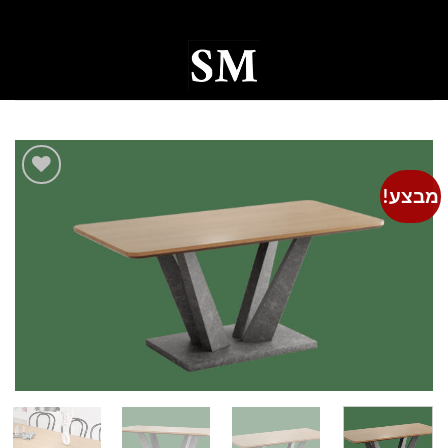
Ski
t
conten
0
מבצע!
Add to
wishlist