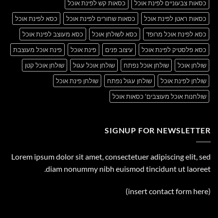
כסאות צבעוניים לפינת אוכל
כסאות קש לפינת אוכל
כסאות ראטן לפינת אוכל
כסאות שחורים לפינת אוכל
כסא לפינת אוכל
כסא לפינת אוכל מרופד
כסא לשולחן אוכל
כסא מעוצב לפינת אוכל
כסא פלסטיק לפינת אוכל
עיצוב פנים
פינת אוכל
פינת אוכל מעוצבת
שולחן אוכל
שולחן אוכל נפתח
שולחן אוכל עגול
שולחן אוכל קטן
שולחן לפינת אוכל
שולחן עגול נפתח
שולחן פינת אוכל
שולחנות אוכל מעוצבים' כסאות אוכל
SIGNUP FOR NEWSLETTER
Lorem ipsum dolor sit amet, consectetuer adipiscing elit, sed
diam nonummy nibh euismod tincidunt ut laoreet.
(insert contact form here)