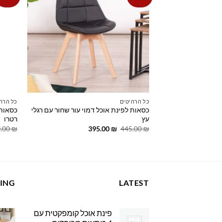
wishlist
כל הרהיטים
כל הרה
כסאות לפינת אוכל דמוי עור שחור עם רגלי
כסאות
עץ
רטרו
המחיר
המחיר
.00
₪
395.00
₪
445.00
₪
המקורי
הנוכחי
היה:
הוא:
395.00 ₪.
445.00 ₪.
LING
LATEST
פינת אוכל קומפקטית עם