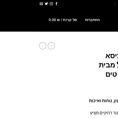
הירשמו לקבלת קופונים ומבצעים
0
התחברות
סל קניות /
₪
0.00
יסא
 מבית
טים
מחיר
נוכחי
ן, נוחות ואיכות
וא:
495.00 ₪
טר רהיטים מציע