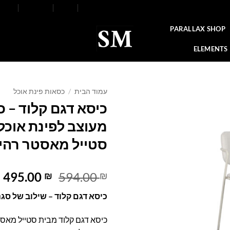
FAQ
Contact
Blog
Our Stores
About
PARALLAX SHOP
ELEMENTS
עמוד הבית
/
כסאות פינת אוכל
כיסא דגם קלוד – כ
Add to
מעוצב לפינת אוכל
wishlist
סטייל מאסטר רהי
המחיר
ה
495.00
594.00
₪
₪
המקורי
ה
כיסא דגם קלוד – שילוב של סגנו
היה:
ה
.
594.00 ₪.
כיסא דגם קלוד מבית סטייל מאס