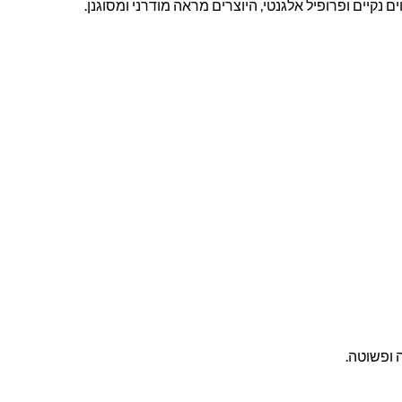
 נקיים ופרופיל אלגנטי, היוצרים מראה מודרני ומסוגנן.
 ופשוטה.