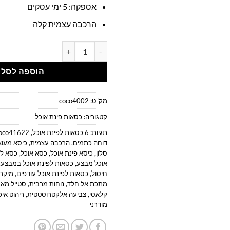
אספקה: 5 ימי עסקים
הרכבה עצמית קלה
כמות של כיסא דגם קלוד - כיסא מע
הוספה לסל
מק"ט:
coco4002
קטגוריה:
כסאות פינת אוכל
תגיות:
6 כסאות לפינת אוכל
,
oco41622
דוחה כתמים
,
הרכבה עצמית
,
כיסא מעוצ
סלון
,
כיסא פינת אוכל
,
כסא אוכל
,
כסא לפ
אוכל מבצע
,
כסאות לפינת אוכל במבצע
,
חיסול
,
כסאות לפינת אוכל עודפים
,
מיקרו
מתכת אל חלד
,
נוחות מרבית
,
סטייל מא
קלאסי
,
צביעה אלקטרוסטטית
,
ריהוט איכ
מודרני