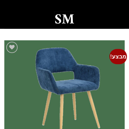
Ski
t
conten
0
מבצע!
Add to
wishlist