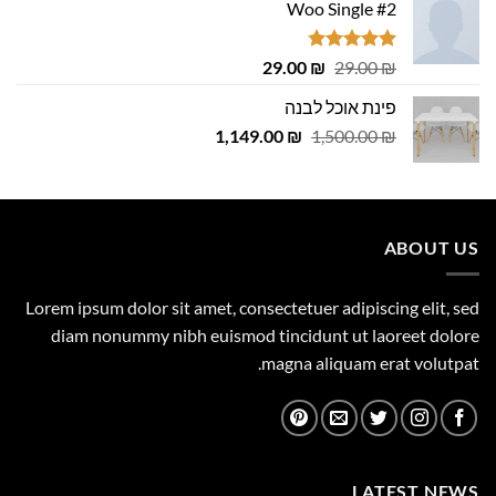
Woo Single #2
דורג
4.75
המחיר
המחיר
29.00
₪
29.00
₪
מתוך 5
המקורי
הנוכחי
פינת אוכל לבנה
היה:
הוא:
המחיר
המחיר
1,149.00
29.00 ₪.
29.00 ₪.
₪
1,500.00
₪
המקורי
הנוכחי
היה:
הוא:
1,149.00 ₪.
1,500.00 ₪.
ABOUT US
Lorem ipsum dolor sit amet, consectetuer adipiscing elit, sed
diam nonummy nibh euismod tincidunt ut laoreet dolore
magna aliquam erat volutpat.
LATEST NEWS