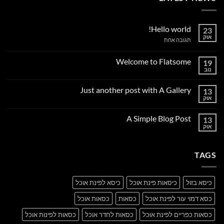
Hello world!
23
אוק
על
תגובה אחת
Hello
world!
Welcome to Flatsome
19
נוב
אין
תגובות
על
Just another post with A Gallery
13
Welcome
to
אוק
אין
Flatsome
תגובות
על
A Simple Blog Post
13
Just
another
אוק
אין
post
תגובות
with
על
A
A
Gallery
TAGS
Simple
Blog
Post
כיסא בזול
כיסאות פינת אוכל
כיסא לפינת אוכל
כסא דמוי עור לפינת אוכל
כסאות
כסאות אוכל
כסאות כפריים לפינת אוכל
כסאות לחדר אוכל
כסאות לפינות אוכל