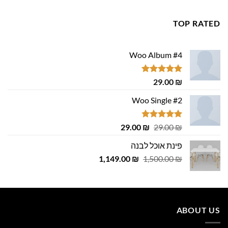
מתוך 5
TOP RATED
Woo Album #4
דורג
5.00
29.00
₪
מתוך 5
Woo Single #2
דורג
4.75
המחיר
המחיר
29.00
₪
29.00
₪
מתוך 5
המקורי
הנוכחי
פינת אוכל לבנה
היה:
הוא:
המחיר
המחיר
1,149.00
29.00 ₪.
29.00 ₪.
₪
1,500.00
₪
המקורי
הנוכחי
היה:
הוא:
1,149.00 ₪.
1,500.00 ₪.
ABOUT US