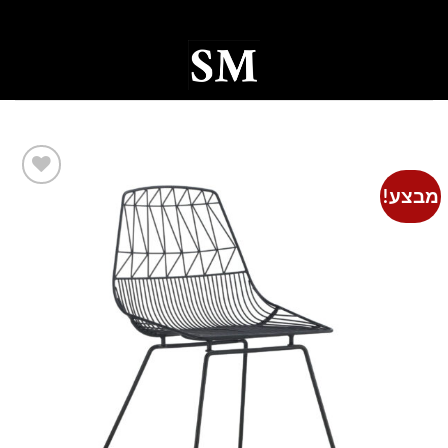
Ski
t
conten
0
מבצע!
Add to
wishlist