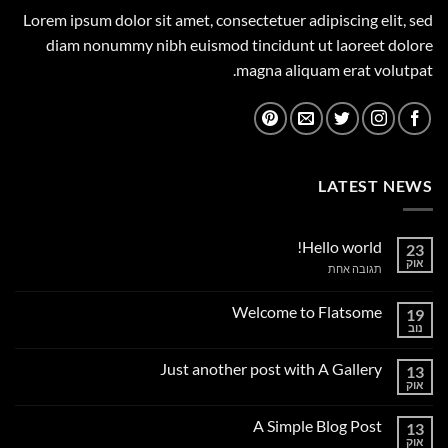
Lorem ipsum dolor sit amet, consectetuer adipiscing elit, sed
diam nonummy nibh euismod tincidunt ut laoreet dolore
magna aliquam erat volutpat.
LATEST NEWS
Hello world!
23
אוק
על
תגובה אחת
Hello
world!
Welcome to Flatsome
19
נוב
אין
תגובות
על
Just another post with A Gallery
13
Welcome
to
אוק
אין
Flatsome
תגובות
על
A Simple Blog Post
13
Just
another
אוק
אין