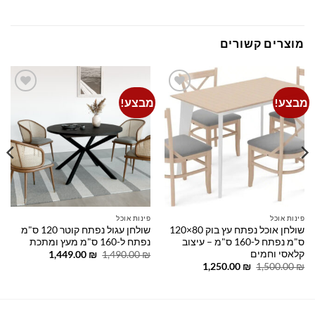
מוצרים קשורים
מבצע!
מבצע!
Add to
Add to
wishlist
wishlist
פינות אוכל
פינות אוכל
שולחן אוכל נפתח עץ בוק 80×120
שולחן עגול נפתח קוטר 120 ס"מ
ס"מ נפתח ל-160 ס"מ – עיצוב
נפתח ל-160 ס"מ מעץ ומתכת
קלאסי וחמים
המחיר
המחיר
1,449.00
₪
1,490.00
₪
המקורי
הנוכחי
המחיר
המחיר
1,250.00
₪
1,500.00
₪
היה:
הוא:
המקורי
הנוכחי
1,449.00 ₪.
1,490.00 ₪.
היה:
הוא:
1,250.00 ₪.
1,500.00 ₪.