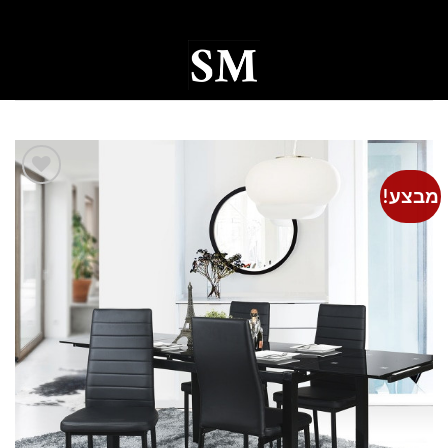
Ski
t
conten
0
מבצע!
Add to
wishlist