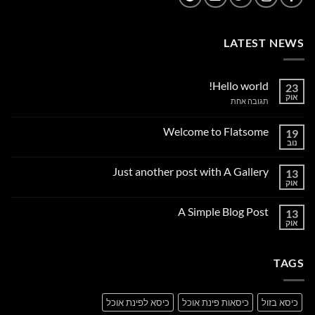
LATEST NEWS
Hello world!
23
אוק
על
תגובה אחת
Hello
world!
Welcome to Flatsome
19
נוב
אין
תגובות
על
Just another post with A Gallery
13
Welcome
to
אוק
אין
Flatsome
תגובות
על
A Simple Blog Post
13
Just
another
אוק
אין
post
תגובות
with
על
A
A
Gallery
TAGS
Simple
Blog
Post
כיסא בזול
כיסאות פינת אוכל
כיסא לפינת אוכל