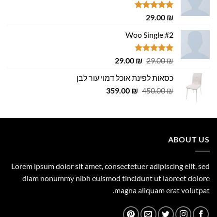
דורג
5.00
29.00
₪
מתוך 5
Woo Single #2
דורג
4.75
המחיר
המחיר
29.00
₪
29.00
₪
מתוך 5
המקורי
הנוכחי
כסאות לפינת אוכל דמוי עור לבן
היה:
הוא:
המחיר
המחיר
29.00 ₪.
359.00
29.00 ₪.
₪
450.00
₪
המקורי
הנוכחי
היה:
הוא:
359.00 ₪.
450.00 ₪.
ABOUT US
Lorem ipsum dolor sit amet, consectetuer adipiscing elit, sed
diam nonummy nibh euismod tincidunt ut laoreet dolore
magna aliquam erat volutpat.