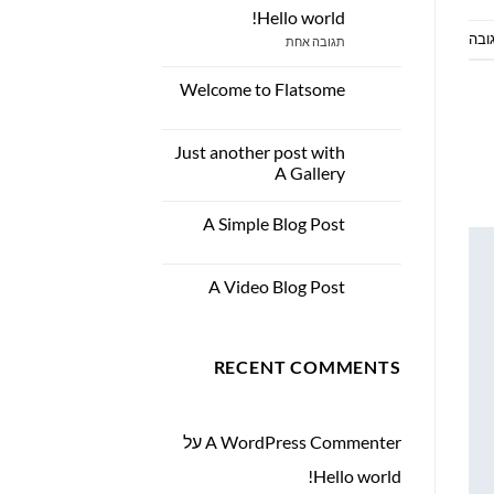
Hello world!
23
אוק
ובה
על
תגובה אחת
Hello
world!
Welcome to Flatsome
19
נוב
אין
תגובות
על
Just another post with
13
Welcome
to
אוק
A Gallery
Flatsome
אין
תגובות
A Simple Blog Post
13
על
Just
אוק
אין
another
תגובות
post
על
with
A Video Blog Post
01
A
A
Simple
ינו
אין
Gallery
Blog
תגובות
Post
על
A
RECENT COMMENTS
Video
Blog
Post
A WordPress Commenter
על
Hello world!