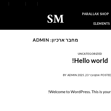
FAQ
Contact
Blog
Our Stores
About
PARALLAX SHOP
ELEMENTS
מחבר ארכיון:
ADMIN
UNCATEGORIZED
Hello world!
POSTE
אוקטובר 23, 2025
ADMIN
BY
Welcome to WordPress. This is your fir
המשך קריאה
→