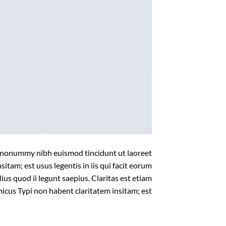
am nonummy nibh euismod tincidunt ut laoreet
tam; est usus legentis in iis qui facit eorum
us quod ii legunt saepius. Claritas est etiam
us Typi non habent claritatem insitam; est […]