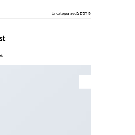
פורסם ב
Uncategorized
st
ON
01
ינו