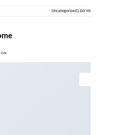
פורסם ב
Uncategorized
some
 ON
19
נוב