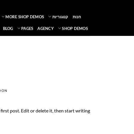
Ski
t
חנות
קטגוריות
MORE SHOP DEMOS
conten
BLOG
PAGES
AGENCY
SHOP DEMOS
D ON
st post. Edit or delete it, then start writing!