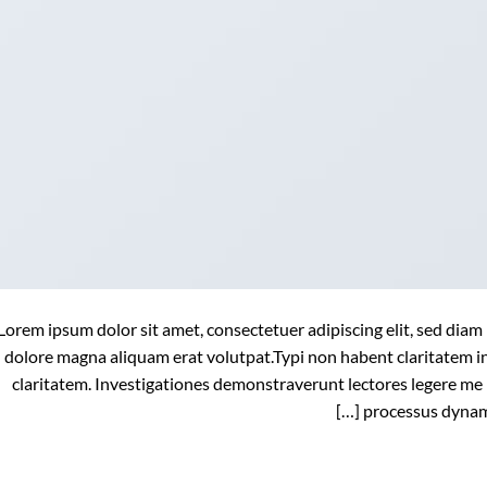
Lorem ipsum dolor sit amet, consectetuer adipiscing elit, sed di
dolore magna aliquam erat volutpat.Typi non habent claritatem insi
claritatem. Investigationes demonstraverunt lectores legere me li
processus dynamic
המשך קריאה
→