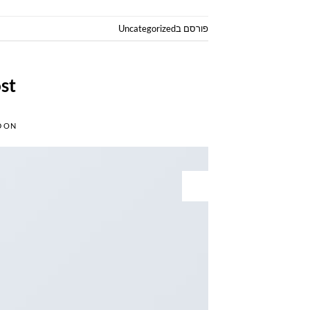
פורסם ב
Uncategorized
st
D ON
13
אוק