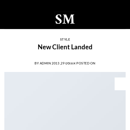
Ski
t
conten
0
STYLE
New Client Landed
POSTED ON
אוגוסט 29, 2013
ADMIN
BY
29
אוג