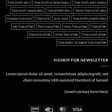
כסאות ראטן לפינת אוכל
כסאות שחורים לפינת אוכל
כסא לפינת אוכל
כסא לפינת אוכל מרופד
כסא לשולחן אוכל
כסא מעוצב לפינת אוכל
כסא פלסטיק לפינת אוכל
עיצוב פנים
פינת אוכל
פינת אוכל מעוצבת
שולחן אוכל
שולחן אוכל נפתח
שולחן אוכל עגול
שולחן אוכל קטן
שולחן לפינת אוכל
שולחן עגול נפתח
שולחן פינת אוכל
שולחנות אוכל מעוצבים' כסאות אוכל
SIGNUP FOR NEWSLETTER
Lorem ipsum dolor sit amet, consectetuer adipiscing elit, sed
diam nonummy nibh euismod tincidunt ut laoreet.
(insert contact form here)
Credit
Credit
MasterCard
Visa