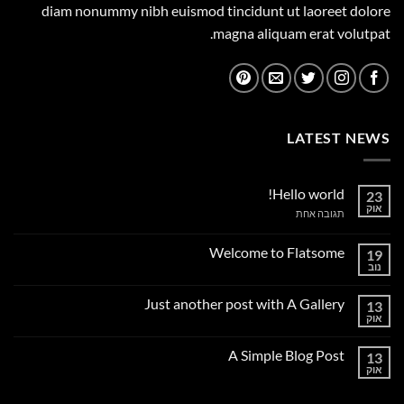
diam nonummy nibh euismod tincidunt ut laoreet dolore
magna aliquam erat volutpat.
LATEST NEWS
Hello world!
23
אוק
על
תגובה אחת
Hello
world!
Welcome to Flatsome
19
נוב
אין
תגובות
על
Just another post with A Gallery
13
Welcome
to
אוק
אין
Flatsome
תגובות
על
A Simple Blog Post
13
Just
another
אוק
אין
post
תגובות
with
על
A