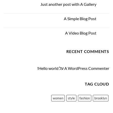
על
Just another post with A Gallery
13
Welcome
to
אוק
אין
Flatsome
תגובות
על
A Simple Blog Post
13
Just
another
אוק
אין
post
תגובות
with
על
A Video Blog Post
A
01
A
Gallery
Simple
ינו
אין
Blog
תגובות
Post
על
A
RECENT COMMENTS
Video
Blog
Post
A WordPress Commenter
על
Hello world!
TAG CLOUD
women
style
fashion
brooklyn