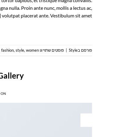
 tortor dapibus, et tristique magna convallis.
na nulla. Proin ante nunc, mollis a lectus ac,
volutpat placerat ante. Vestibulum sit amet […]
פורסם ב
Style
|
פוסטים שתוייגו
women
,
style
,
fashion
,
Gallery
 ON
16
דצמ