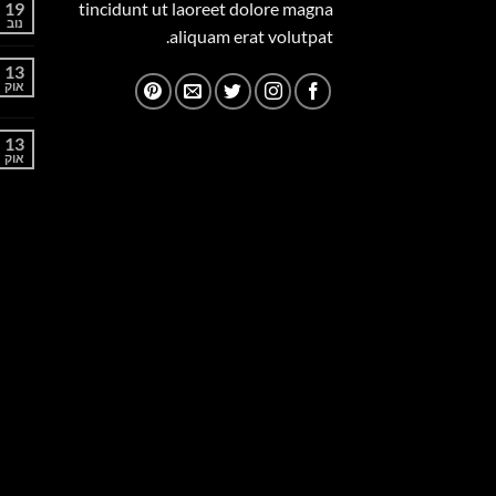
19
tincidunt ut laoreet dolore magna
נוב
aliquam erat volutpat.
13
אוק
13
אוק