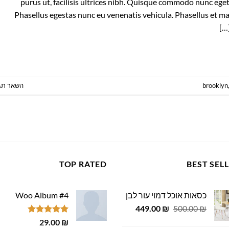
purus ut, facilisis ultrices nibh. Quisque commodo nunc eget
Phasellus egestas nunc eu venenatis vehicula. Phasellus et mag
המשך קריאה
→
brooklyn
השאר תג
TOP RATED
BEST SEL
כסאות אוכל דמוי עור לבן
Woo Album #4
המחיר
המחיר
449.00
₪
500.00
₪
המקורי
הנוכחי
דורג
5.00
29.00
₪