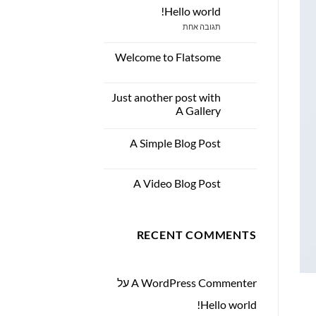
Hello world!
23
אוק
על
תגובה אחת
Hello
world!
Welcome to Flatsome
19
נוב
אין
תגובות
על
Just another post with
13
Welcome
to
אוק
A Gallery
Flatsome
אין
תגובות
A Simple Blog Post
13
על
Just
אוק
אין
another
תגובות
post
על
with
A Video Blog Post
01
A
A
Simple
ינו
אין
Gallery
Blog
תגובות
Post
על
A
RECENT COMMENTS
Video
Blog
Post
A WordPress Commenter
על
Hello world!