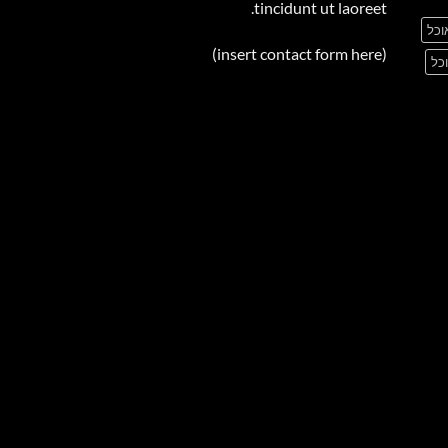
tincidunt ut laoreet.
וכל
(insert contact form here)
כל