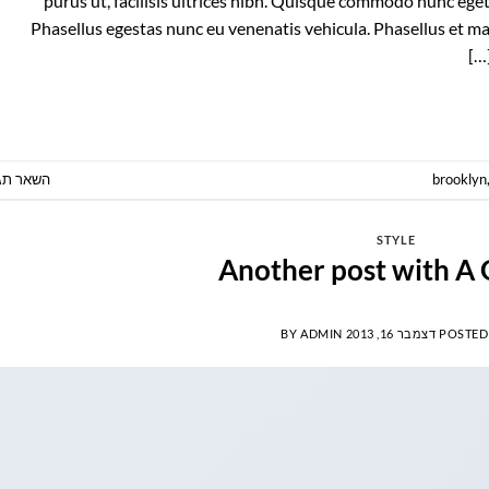
purus ut, facilisis ultrices nibh. Quisque commodo nunc eget
Phasellus egestas nunc eu venenatis vehicula. Phasellus et mag
המשך קריאה
→
brooklyn
השאר תג
STYLE
Another post with A 
POSTED
דצמבר 16, 2013
ADMIN
BY