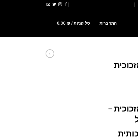
הירשמו לקבלת קופונים ומבצעים
0
התחברות
סל קניות /
₪
0.00
זכוכית
מחיר
נוכחי
כוכית –
וא:
669.00 ₪
ותית