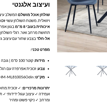
ועיצוב אלגנטי
שולחן אוכל מושלם
המשלב עיצוב
ויזואלית. משטח השולחן עשוי
זכו
איכותית בעובי 8 מ"מ
בגוון אפר
תחושת מרחב ואור. רגלי השולחן 
אל-חלד
בצבע שחור עם עיצוב גי
מפרט טכני:
מידות:
קוטר 100 ס"מ | גובה 75 ס"מ
צבע:
זכוכית אפרפרה עם רגלי
מק"ט:
HM-ML810056Odin
יתרונות מרכזיים:
✓ זכוכית מחו
ועמידה ✓ עיצוב עגול ידידותי ✓ 
ומרחב ✓ ניקוי פשוט ומהיר