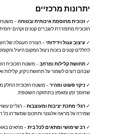
יתרונות מרכזיים
✓
זכוכית מחוסמת איכותית ובטוחה
הזכוכית מתפוררת לשברים קטנים וקהים יחסית 
✓
עיצוב עגול וידידותי
– הצורה העגולה של השול
לחללים קטנים בזכות ניצול המקום היעיל והקומפ
✓
תחושת קלילות ומרחב
– משטח הזכוכית השק
שבהם רוצים לשמור על תחושת ניקיון, קלילות ואו
✓
ניקוי פשוט ומהיר
– משטח הזכוכית החלק מאפש
שחוסך זמן ומאמץ בתחזוקה השוטפת.
✓
רגלי מתכת יציבות ומעוצבות
– רגליים עשוי
שמירה על מראה אלגנטי ותחכום שמשדרג כל חל
✓
רב שימושי ומתאים לכל בית
– מתאים באופן