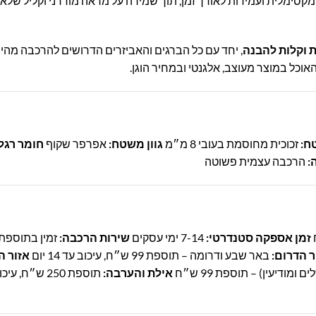
סימלית ועמידות לאורך זמן, תוך שמירה על מראה מודרני וקליל שלא 
ת וקלות להבנה
, יחד עם כל הברגים והאביזרים הדרושים להרכבה מהיר
אוכל במוצר מעוצב, אלגנטי ובמחיר הוגן.
ח:
זכוכית מחוסמת בעובי 8 מ״מ
גוון משטח:
אפרפר שקוף
חומר רגלי
:
הרכבה עצמית פשוטה
זמן אספקה סטנדרטי:
7-14 ימי עסקים
שירות הרכבה:
זמין בתוספת
ר הדרום:
באר שבע ודרומה – תוספת 99 ש״ח, עיכוב עד 14 יום
אזור ה
ומודיעין) – תוספת 99 ש״ח
אילת והערבה:
תוספת 250 ש״ח, עיכוב עד 14 יום