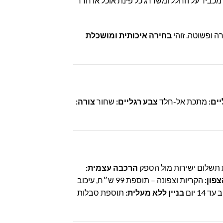
מכביד על החלל ומשדרג כל פינת אוכל או חדר
ה ופשוטה. זוהי
בחירה איכותית ומושכלת
ים:
מתכת אל-חלד
צבע רגליים:
שחור
צורה:
 תשלום ישירות מול הספק
הרכבה עצמית:
צפון:
הקריות וצפונה – תוספת 99 ש״ח, עיכוב
בניין ללא מעלית:
תוספת סבלות