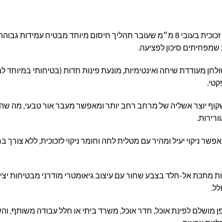
– משטח זכוכית בעובי 8 מ״מ שעובר תהליך חיסום מיוחד מבטיח עמי
שמפחיתים סיכון לפציעה.
חן מעודדת שיחה ואינטימיות, מונעת פינות חדות (בטיחותי במיוחד ל
קטי.
וף יוצר אשליה של מרחב רחב יותר ומאפשר מעבר אור טבעי, מה שהופ
ורירות.
ר ניקוי יעיל ומהיר עם מטלית לחה וחומר ניקוי לזכוכית, ללא צורך בחו
ות מתכת אל-חלד בצבע שחור עם עיצוב גיאומטרי מודרני מבטיחות יציב
ל.
 מושלם לפינת אוכל, חדר אוכל, משרד ביתי או חלל עבודה משותף, והשי