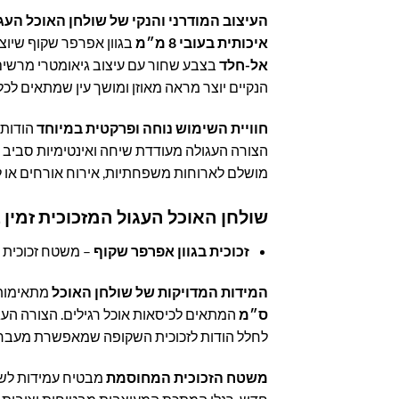
העיצוב המודרני והנקי של שולחן האוכל העג
איכותית בעובי 8 מ״מ
בגוון אפרפר שקוף שיוצ
אל-חלד
בצבע שחור עם עיצוב גיאומטרי מרשים 
הנקיים יוצר מראה מאוזן ומושך עין שמתאים לכל ס
חוויית השימוש נוחה ופרקטית במיוחד
הודות 
הצורה העגולה מעודדת שיחה ואינטימיות סביב ה
מושלם לארוחות משפחתיות, אירוח אורחים או ל
שולחן האוכל העגול המזכוכית זמין 
זכוכית בגוון אפרפר שקוף
– משטח זכוכית מ
המידות המדויקות של שולחן האוכל
מתאימות ב
ס״מ
המתאים לכיסאות אוכל רגילים. הצורה העג
לחלל הודות לזכוכית השקופה שמאפשרת מעבר א
משטח הזכוכית המחוסמת
מבטיח עמידות לשימ