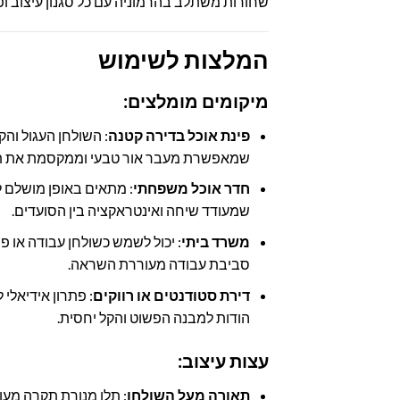
שחורות משתלב בהרמוניה עם כל סגנון עיצוב ו
המלצות לשימוש
מיקומים מומלצים:
פינת אוכל בדירה קטנה
: השולחן העגול והק
שמאפשרת מעבר אור טבעי וממקסמת את 
חדר אוכל משפחתי
: מתאים באופן מושלם לח
שמעודד שיחה ואינטראקציה בין הסועדים.
משרד ביתי
: יכול לשמש כשולחן עבודה או פי
סביבת עבודה מעוררת השראה.
דירת סטודנטים או רווקים
: פתרון אידיאלי
הודות למבנה הפשוט והקל יחסית.
עצות עיצוב:
תאורה מעל השולחן
: תלו מנורת תקרה מעו