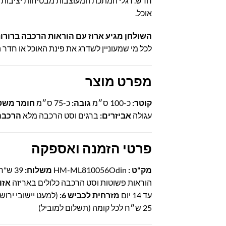
חדש. רגלי המתכת המעוצבות מבטיחות יציבות מק
אוכל.
השולחן מגיע ארוז עם הוראות הרכבה ברורו
לכל מי שמעוניין לשדרג את פינת האוכל או חדר ה
מפרט מוצר
קוטר:
כ-100 ס״מ
גובה:
כ-75 ס״מ
חומר משט
עגולה
אביזרים:
ברגים וסט הרכבה מלא
הרכבה
פרטי הזמנה ואספקה
מק"ט :
HM-ML810056Odin
משלוח:
39 ש"ח
הוראות פשוטות וסט הרכבה כלולים באריזה
אזו
עד 14 יום
מזרחית לכביש 6:
(למעט יישובי ירושלים 
25 ש״ח לכל קומה (תשלום למוביל)