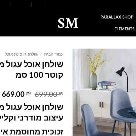
FAQ
Contact
Blog
Our Stores
About
PARALLAX SHOP
ELEMENTS
עמוד הבית
/
שולחנות פינת אוכל
שולחן אוכל עגול מ
Add to
קוטר 100 סמ
wishlist
המחיר
ה
669.00
699.00
₪
₪
המקורי
ה
שולחן אוכל עגול מז
היה:
ה
.
699.00 ₪.
עיצוב מודרני וקליל
זכוכית מחוסמת איכ