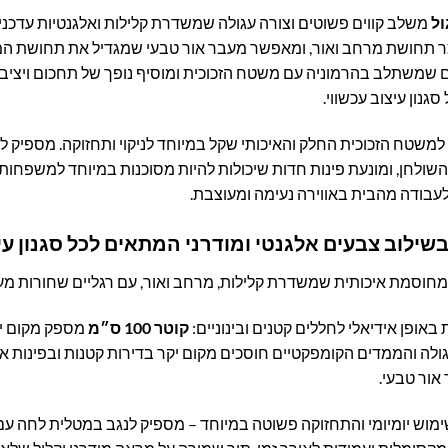
ול
משלב קווים פשוטים וצורה עגולה שמשדרת קלילות ואלגנטיות עדכנ
ר תחושת מרחב ואור, ומאפשר מעבר אור טבעי שמגדיל את תחושת המ
שמשתלב בהרמוניה עם משטח הזכוכית ומוסיף נופך של תחכום ויציבות
גנון עיצוב עכשווי.
למשטח הזכוכית החלק והאיכותי שקל במיוחד לניקוי ותחזוקה. מספיק ל
שולחן, ומונעת פינות חדות שיכולות להיות מסוכנות במיוחד למשפחות 
עבודה מהבית באווירה נעימה ומעוצבת.
בשילוב צבעים אלגנטי ומודרני המתאים לכל סגנון עי
חוסמת איכותית שמשדרת קלילות, מרחב ואור, עם רגליים שחורות מעוצב
אופן אידיאלי לחללים קטנים ובינוניים:
קוטר 100 ס״מ
מספק מקום ישיבה נ
ולה והממדים הקומפקטיים חוסכים מקום יקר בדירות קטנות ובפינות א
ור טבעי.
וש יומיומי והתחזוקה פשוטה במיוחד – מספיק לנגב במטלית לחה עם מ