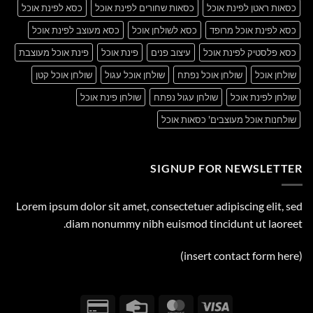
כסאות ראטן לפינת אוכל
כסאות שחורים לפינת אוכל
כסא לפינת אוכל
כסא לפינת אוכל מרופד
כסא לשולחן אוכל
כסא מעוצב לפינת אוכל
כסא פלסטיק לפינת אוכל
עיצוב פנים
פינת אוכל
פינת אוכל מעוצבת
שולחן אוכל
שולחן אוכל נפתח
שולחן אוכל עגול
שולחן אוכל קטן
שולחן לפינת אוכל
שולחן עגול נפתח
שולחן פינת אוכל
שולחנות אוכל מעוצבים' כסאות אוכל
SIGNUP FOR NEWSLETTER
Lorem ipsum dolor sit amet, consectetuer adipiscing elit, sed
diam nonummy nibh euismod tincidunt ut laoreet.
(insert contact form here)
Credit
Credit
MasterCard
Visa