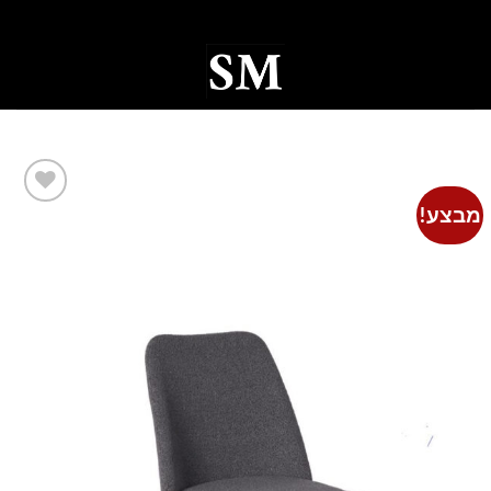
Ski
t
conten
0
מבצע!
Add to
wishlist