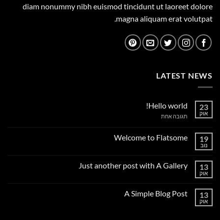
diam nonummy nibh euismod tincidunt ut laoreet dolore
magna aliquam erat volutpat.
LATEST NEWS
Hello world!
23
אוק
על
תגובה אחת
Hello
world!
Welcome to Flatsome
19
נוב
אין
תגובות
על
Just another post with A Gallery
13
Welcome
to
אוק
אין
Flatsome
תגובות
על
A Simple Blog Post
13
Just
another
אוק
אין
post
תגובות
with
על
A