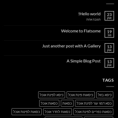
Hello world!
23
אוק
על
תגובה אחת
Hello
world!
Welcome to Flatsome
19
נוב
אין
תגובות
על
Just another post with A Gallery
13
Welcome
to
אוק
אין
Flatsome
תגובות
על
A Simple Blog Post
13
Just
another
אוק
אין
post
תגובות
with
על
A
A
Gallery
TAGS
Simple
Blog
Post
כיסא בזול
כיסאות פינת אוכל
כיסא לפינת אוכל
כסא דמוי עור לפינת אוכל
כסאות
כסאות אוכל
כסאות כפריים לפינת אוכל
כסאות לחדר אוכל
כסאות לפינות אוכל