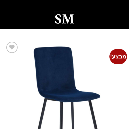
Ski
t
conten
0
מבצע!
Add to
wishlist