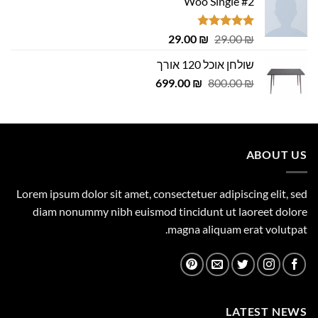
Woo Single #2
דורג
4.75
המחיר
המחיר
29.00
₪
29.00
₪
מתוך 5
המקורי
הנוכחי
שולחן אוכל 120 אורך
היה:
הוא:
המחיר
המחיר
29.00 ₪.
699.00
29.00 ₪.
₪
800.00
₪
המקורי
הנוכחי
היה:
הוא:
699.00 ₪.
800.00 ₪.
ABOUT US
Lorem ipsum dolor sit amet, consectetuer adipiscing elit, sed
diam nonummy nibh euismod tincidunt ut laoreet dolore
magna aliquam erat volutpat.
LATEST NEWS