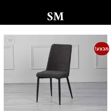
Ski
t
conten
0
מבצע!
Add to
wishlist