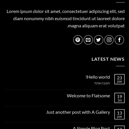
Lorem ipsum dolor sit amet, consectetuer adipiscing elit, sed
diam nonummy nibh euismod tincidunt ut laoreet dolore
magna aliquam erat volutpat.
LATEST NEWS
Hello world!
23
אוק
על
תגובה אחת
Hello
world!
Welcome to Flatsome
19
נוב
אין
תגובות
על
Just another post with A Gallery
13
Welcome
to
אוק
אין
Flatsome
תגובות
על
A Simple Blog Post
Just