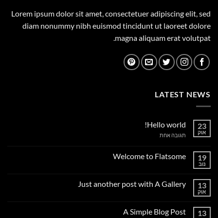
Lorem ipsum dolor sit amet, consectetuer adipiscing elit, sed
diam nonummy nibh euismod tincidunt ut laoreet dolore
magna aliquam erat volutpat.
LATEST NEWS
Hello world!
23
אוק
על
תגובה אחת
Hello
world!
Welcome to Flatsome
19
נוב
אין
תגובות
על
Just another post with A Gallery
13
Welcome
to
אוק
אין
Flatsome
תגובות
על
A Simple Blog Post
13
Just