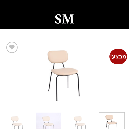
Ski
t
conten
0
מבצע!
Add to
wishlist