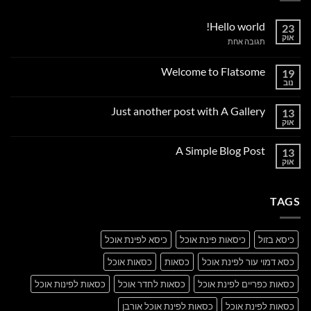
Hello world!
23
אוק
על
תגובה אחת
Hello
world!
Welcome to Flatsome
19
נוב
אין
תגובות
על
Just another post with A Gallery
13
Welcome
to
אוק
אין
Flatsome
תגובות
על
A Simple Blog Post
13
Just
another
אוק
אין
post
תגובות
with
על
A
A
Gallery
TAGS
Simple
Blog
Post
כיסא בזול
כיסאות פינת אוכל
כיסא לפינת אוכל
כסא דמוי עור לפינת אוכל
כסאות
כסאות אוכל
כסאות כפריים לפינת אוכל
כסאות לחדר אוכל
כסאות לפינות אוכל
כסאות לפינת אוכל
כסאות לפינת אוכל אורבן