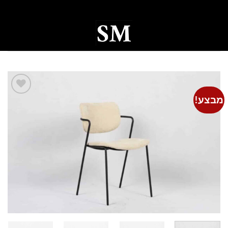
Ski
t
conten
0
מבצע!
Add to
wishlist