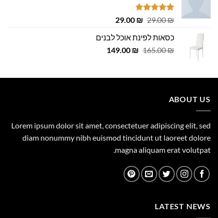
דורג
4.75
המחיר
המחיר
29.00
₪
29.00
₪
מתוך 5
המקורי
הנוכחי
כסאות לפינת אוכל לבנים
היה:
הוא:
המחיר
המחיר
29.00 ₪.
149.00
29.00 ₪.
₪
165.00
₪
המקורי
הנוכחי
היה:
הוא:
149.00 ₪.
165.00 ₪.
ABOUT US
Lorem ipsum dolor sit amet, consectetuer adipiscing elit, sed
diam nonummy nibh euismod tincidunt ut laoreet dolore
magna aliquam erat volutpat.
LATEST NEWS