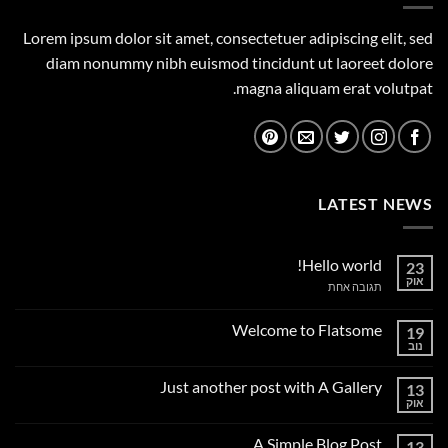
Lorem ipsum dolor sit amet, consectetuer adipiscing elit, sed
diam nonummy nibh euismod tincidunt ut laoreet dolore
magna aliquam erat volutpat.
LATEST NEWS
Hello world!
23
אוק
על
תגובה אחת
Hello
world!
Welcome to Flatsome
19
נוב
אין
תגובות
על
Just another post with A Gallery
13
Welcome
to
אוק
אין
Flatsome
תגובות
על
A Simple Blog Post
13
Just