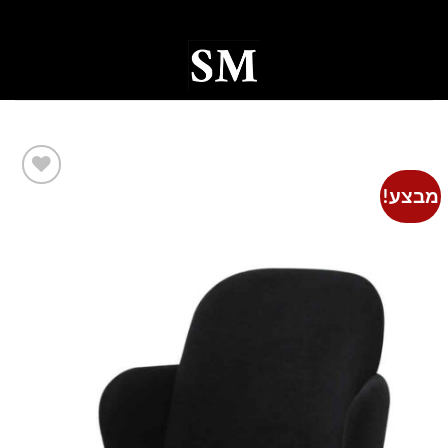
Ski
t
conten
0
מבצע!
Add to
wishlist