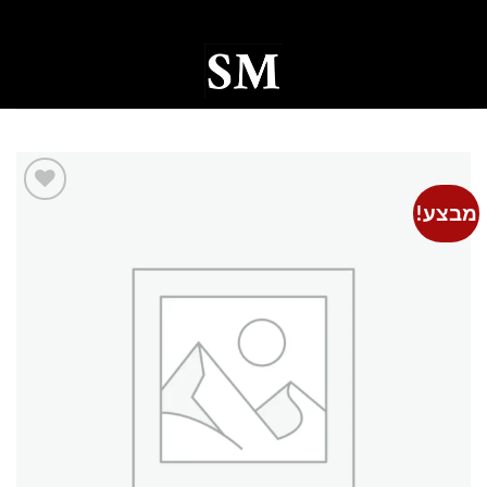
Ski
t
conten
0
מבצע!
Add to
wishlist