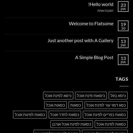
Hello world!
23
אוק
על
תגובה אחת
Hello
world!
Welcome to Flatsome
19
נוב
אין
תגובות
על
Just another post with A Gallery
13
Welcome
to
אוק
אין
Flatsome
תגובות
על
A Simple Blog Post
13
Just
another
אוק
אין
post
תגובות
with
על
A
A
Gallery
TAGS
Simple
Blog
Post
כיסא בזול
כיסאות פינת אוכל
כיסא לפינת אוכל
כסא דמוי עור לפינת אוכל
כסאות
כסאות אוכל
כסאות כפריים לפינת אוכל
כסאות לחדר אוכל
כסאות לפינות אוכל
כסאות לפינת אוכל
כסאות לפינת אוכל אורבן