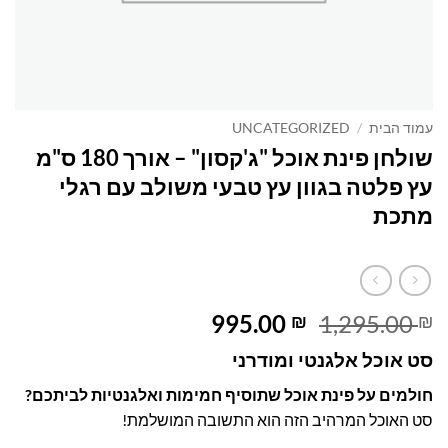
עמוד הבית
/
UNCATEGORIZED
שולחן פינת אוכל "ג'קסון" – אורך 180 ס"מ
עץ פלטה בגוון עץ טבעי משולב עם רגלי
מתכת
המחיר
המחיר
995.00
1,295.00
₪
₪
המקורי
הנוכחי
סט אוכל אלגנטי ומודרני
היה:
הוא:
995.00 ₪.
1,295.00 ₪.
חולמים על פינת אוכל שתוסיף חמימות ואלגנטיות לביתכם?
סט האוכל המרהיב הזה הוא התשובה המושלמת!