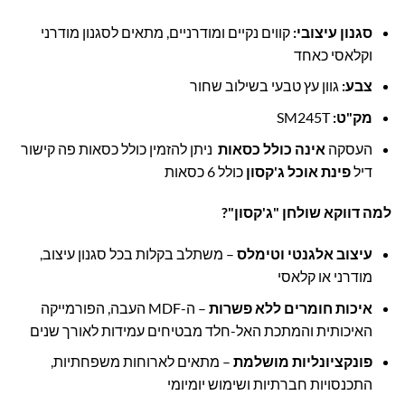
סגנון עיצובי
:
קווים נקיים ומודרניים, מתאים לסגנון מודרני
וקלאסי כאחד
צבע
:
גוון עץ טבעי בשילוב שחור
מק"ט
:
SM245T
העסקה
אינה כולל כסאות
ניתן להזמין כולל כסאות פה קישור
דיל
פינת אוכל ג'קסון
כולל 6 כסאות
למה דווקא שולחן "ג'קסון
"?
עיצוב אלגנטי וטימלס
– משתלב בקלות בכל סגנון עיצוב,
מודרני או קלאסי
איכות חומרים ללא פשרות
– ה-MDF העבה, הפורמייקה
האיכותית והמתכת האל-חלד מבטיחים עמידות לאורך שנים
פונקציונליות מושלמת
– מתאים לארוחות משפחתיות,
התכנסויות חברתיות ושימוש יומיומי