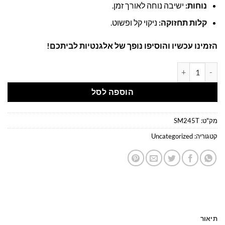
נוחות:
ישיבה נוחה לאורך זמן.
קלות תחזוקה:
ניקוי קל ופשוט.
הזמינו עכשיו והוסיפו נופך של אלגנטיות לביתכם!
כמות של שולחן פינת אוכל "ג'קסון" - אורך 180 ס"מ עץ פלטה בגוון עץ טבעי משולב עם רגלי מתכת
הוספה לסל
מק"ט:
SM245T
קטגוריה:
Uncategorized
תיאור