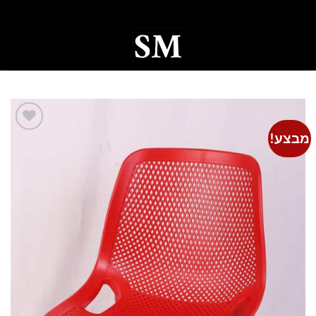
Ski
t
conten
0
מבצע!
Add to
wishlist