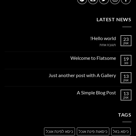
LATEST NEWS
Hello world!
23
אוק
על
תגובה אחת
Hello
world!
Welcome to Flatsome
19
נוב
אין
תגובות
על
Just another post with A Gallery
13
Welcome
to
אוק
אין
Flatsome
תגובות
על
A Simple Blog Post
13
Just
another
אוק
אין
post
תגובות
with
על
A
A
Gallery
TAGS
Simple
Blog
Post
כיסא בזול
כיסאות פינת אוכל
כיסא לפינת אוכל