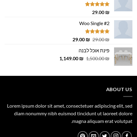
דורג
5.00
29.00
₪
מתוך 5
Woo Single #2
דורג
4.75
המחיר
המחיר
29.00
₪
29.00
₪
מתוך 5
המקורי
הנוכחי
פינת אוכל לבנה
היה:
הוא:
המחיר
המחיר
1,149.00
29.00 ₪.
29.00 ₪.
₪
1,500.00
₪
המקורי
הנוכחי
היה:
הוא:
1,149.00 ₪.
1,500.00 ₪.
ABOUT US
Lorem ipsum dolor sit amet, consectetuer adipiscing elit, sed
diam nonummy nibh euismod tincidunt ut laoreet dolore
magna aliquam erat volutpat.