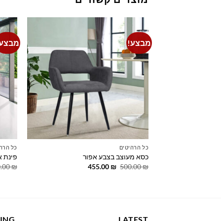
מבצע!
מבצע!
Add to
wishlist
כל הרהיטים
כל הרה
כסא מעוצב בצבע אפור
פינת א
המחיר
המחיר
0.00
₪
455.00
₪
500.00
₪
המקורי
הנוכחי
היה:
הוא:
455.00 ₪.
500.00 ₪.
LING
LATEST