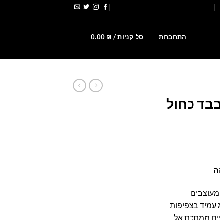
הירשמו לקבלת קופונים ומבצעים
0
התחברות
סל קניות /
₪
0.00
בבד כחול
מחיר
נוכחי
ה
וא:
455.00 ₪
 מעוצבים
ג עמיד בצפיפות
יים ממתכת אל