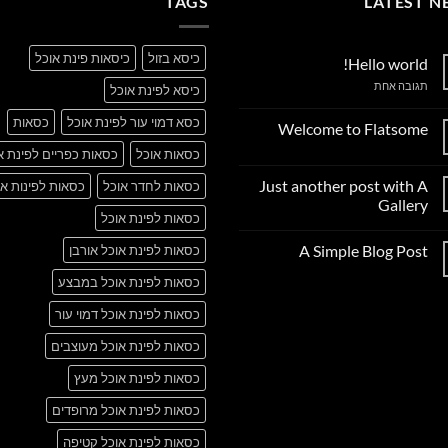
TAGS
LATEST N
כיסא בזול
כיסאות פינת אוכל
Hello world!
על
תגובה אחת
כיסא לפינת אוכל
Hello
world!
כסא דמוי עור לפינת אוכל
כסאות
Welcome to Flatsome
אין
כסאות אוכל
כסאות כפריים לפינת א
תגובות
על
Just another post with A
כסאות לחדר אוכל
כסאות לפינות או
Welcome
to
Gallery
Flatsome
כסאות לפינת אוכל
אין
תגובות
A Simple Blog Post
כסאות לפינת אוכל אורבן
על
Just
אין
another
כסאות לפינת אוכל במבצע
תגובות
post
על
with
A
כסאות לפינת אוכל דמוי עור
A
Simple
Gallery
Blog
כסאות לפינת אוכל מעוצבים
Post
כסאות לפינת אוכל מעץ
כסאות לפינת אוכל מרופדים
כסאות לפינת אוכל קטיפה