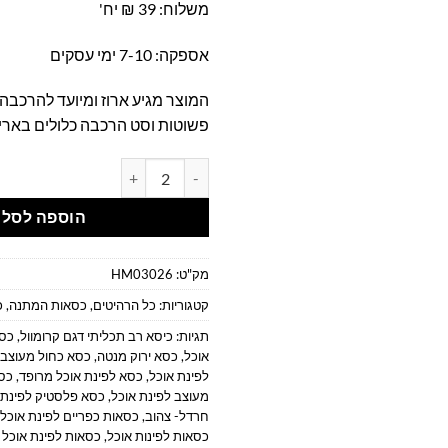
משלוח: 39 ₪ יח'
אספקה: 7-10 ימי עסקים
המוצר מגיע ארוז ומיועד להרכבה
פשוטות וסט הרכבה כלולים באריז
כמות של כסאות פינת אוכל בבד כח
הוספה לסל
מק"ט:
HM03026
קטגוריות:
כל הרהיטים
,
כסאות המתנה
,
כ
תגיות:
כיסא רב תכליתי דגם קרומוול
,
כסא
אוכל
,
כסא ירוק מנטה
,
כסא כחול מעוצב 
לפינת אוכל
,
כסא לפינת אוכל מרופד
,
כסא
מעוצב לפינת אוכל
,
כסא פלסטיק לפינת 
חרדל- צהוב
,
כסאות כפריים לפינת אוכל
כסאות לפינות אוכל
,
כסאות לפינת אוכל 