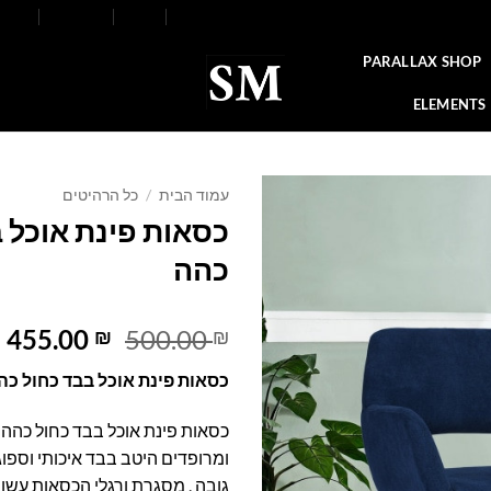
FAQ
Contact
Blog
Our Stores
About
PARALLAX SHOP
ELEMENTS
עמוד הבית
/
כל הרהיטים
כסאות פינת אוכל 
Add to
כהה
wishlist
המחיר
ה
455.00
500.00
₪
₪
המקורי
ה
כסאות פינת אוכל בבד כחול כה
היה:
ה
.
500.00 ₪.
כסאות פינת אוכל בבד כחול כהה
ומרופדים היטב בבד איכותי וספו
גובה , מסגרת ורגלי הכסאות עשו