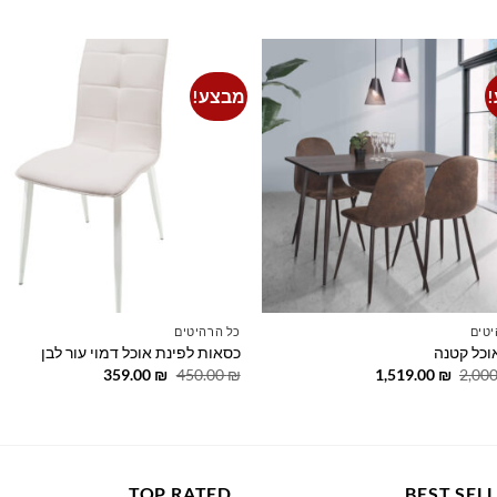
מבצע!
to
Add to
st
wishlist
יטים
כל הרהיטים
וכל קטנה
כסאות לפינת אוכל דמוי עור לבן
המחיר
המחיר
המחיר
המחיר
359.00
₪
450.00
₪
1,519.00
₪
2,00
המקורי
הנוכחי
המקורי
הנוכחי
היה:
הוא:
היה:
הוא:
359.00 ₪.
450.00 ₪.
1,519.00 ₪.
2,000.00 ₪.
TOP RATED
BEST SEL