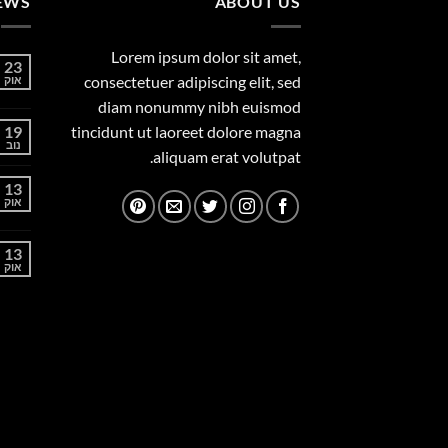
EWS
ABOUT US
Lorem ipsum dolor sit amet,
23
consectetuer adipiscing elit, sed
אוק
diam nonummy nibh euismod
19
tincidunt ut laoreet dolore magna
נוב
aliquam erat volutpat.
13
אוק
13
אוק