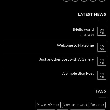
LATEST NEWS
Hello world!
23
אוק
על
תגובה אחת
Hello
world!
Welcome to Flatsome
19
נוב
אין
תגובות
על
Just another post with A Gallery
13
Welcome
to
אוק
אין
Flatsome
תגובות
על
A Simple Blog Post
13
Just
another
אוק
אין
post
תגובות
with
על
A
A
Gallery
TAGS
Simple
Blog
Post
כיסא בזול
כיסאות פינת אוכל
כיסא לפינת אוכל