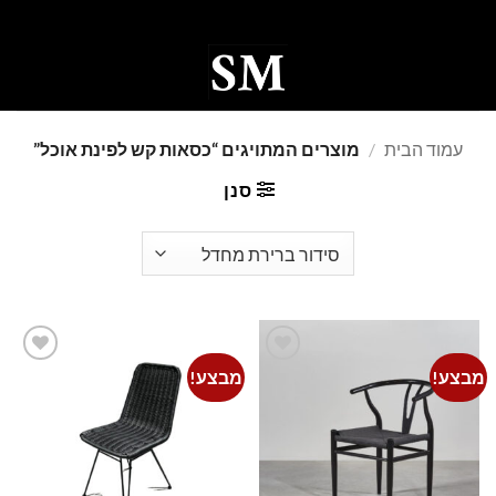
Ski
t
conten
0
עמוד הבית
/
מוצרים המתויגים “כסאות קש לפינת אוכל”
סנן
מבצע!
מבצע!
Add to
Add to
wishlist
wishlist