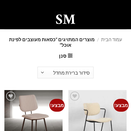
Ski
t
conten
0
עמוד הבית
/
מוצרים המתויגים “כסאות מעוצבים לפינת
אוכל”
סנן
מבצע!
מבצע!
Add to
Add to
wishlist
wishlist