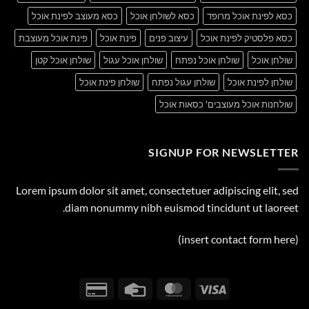
כסא לפינת אוכל מרופד
כסא לשולחן אוכל
כסא מעוצב לפינת אוכל
כסא פלסטיק לפינת אוכל
עיצוב פנים
פינת אוכל
פינת אוכל מעוצבת
שולחן אוכל
שולחן אוכל נפתח
שולחן אוכל עגול
שולחן אוכל קטן
שולחן לפינת אוכל
שולחן עגול נפתח
שולחן פינת אוכל
שולחנות אוכל מעוצבים' כסאות אוכל
SIGNUP FOR NEWSLETTER
Lorem ipsum dolor sit amet, consectetuer adipiscing elit, sed
diam nonummy nibh euismod tincidunt ut laoreet.
(insert contact form here)
Credit
Credit
MasterCard
Visa
Card
Card