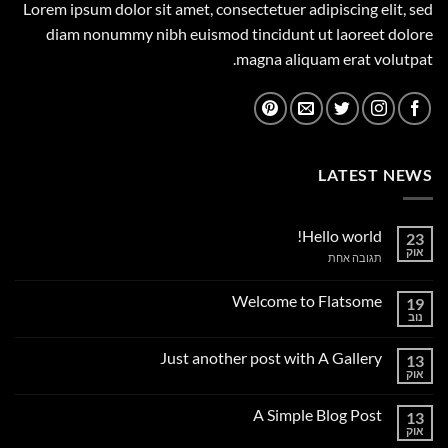
Lorem ipsum dolor sit amet, consectetuer adipiscing elit, sed
diam nonummy nibh euismod tincidunt ut laoreet dolore
magna aliquam erat volutpat.
LATEST NEWS
Hello world!
23
אוק
על
תגובה אחת
Hello
world!
Welcome to Flatsome
19
נוב
אין
תגובות
על
Just another post with A Gallery
13
Welcome
to
אוק
אין
Flatsome
תגובות
על
A Simple Blog Post
13
Just
another
אוק
אין
post