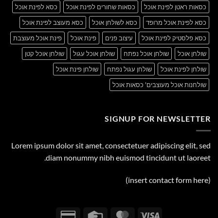
כסאות ראטן לפינת אוכל
כסאות שחורים לפינת אוכל
כסא לפינת אוכל
כסא לפינת אוכל מרופד
כסא לשולחן אוכל
כסא מעוצב לפינת אוכל
כסא פלסטיק לפינת אוכל
עיצוב פנים
פינת אוכל
פינת אוכל מעוצבת
שולחן אוכל
שולחן אוכל נפתח
שולחן אוכל עגול
שולחן אוכל קטן
שולחן לפינת אוכל
שולחן עגול נפתח
שולחן פינת אוכל
שולחנות אוכל מעוצבים' כסאות אוכל
SIGNUP FOR NEWSLETTER
Lorem ipsum dolor sit amet, consectetuer adipiscing elit, sed
diam nonummy nibh euismod tincidunt ut laoreet.
(insert contact form here)
Credit
Credit
MasterCard
Visa