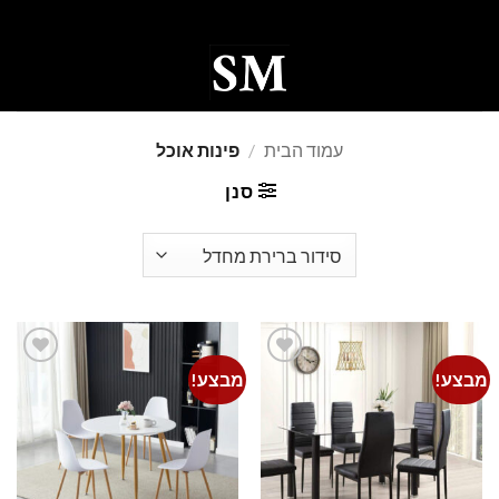
Ski
t
conten
0
עמוד הבית
/
פינות אוכל
סנן
מבצע!
מבצע!
Add to
Add to
wishlist
wishlist