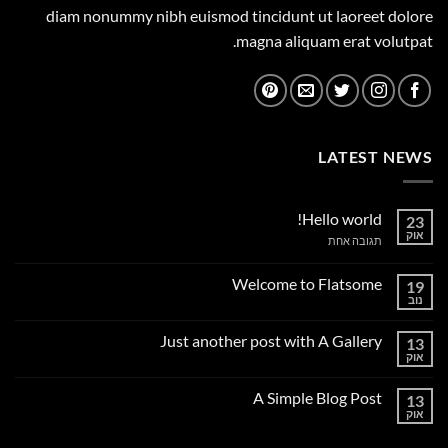
diam nonummy nibh euismod tincidunt ut laoreet dolore
magna aliquam erat volutpat.
LATEST NEWS
Hello world!
23
אוק
על
תגובה אחת
Hello
world!
Welcome to Flatsome
19
נוב
אין
תגובות
על
Just another post with A Gallery
13
Welcome
to
אוק
אין
Flatsome
תגובות
על
A Simple Blog Post
13
Just
another
אוק
אין
post
תגובות
with
על