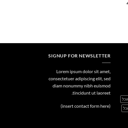
המחיר
29.00
הנוכחי
הוא:
455.00 ₪.
SIGNUP FOR NEWSLETTER
Lorem ipsum dolor sit amet,
consectetuer adipiscing elit, sed
diam nonummy nibh euismod
tincidunt ut laoreet.
וכל
(insert contact form here)
כל