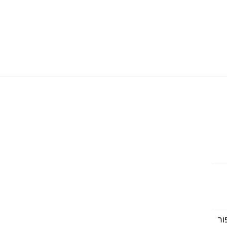
חיר
וכחי
ור
: