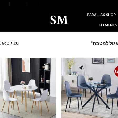
FAQ
Contact
Blog
Our Stores
About
PARALLAX SHOP
ELEMENTS
מציגים את כל ⁦3⁩ הת
עגול למטבח”
!
o
Add to
t
wishlist