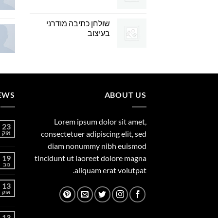
שולחן כתיבה מודרני
בעיצוב
EWS
ABOUT US
Lorem ipsum dolor sit amet,
23
consectetuer adipiscing elit, sed
אוק
diam nonummy nibh euismod
19
tincidunt ut laoreet dolore magna
נוב
aliquam erat volutpat.
13
אוק
13