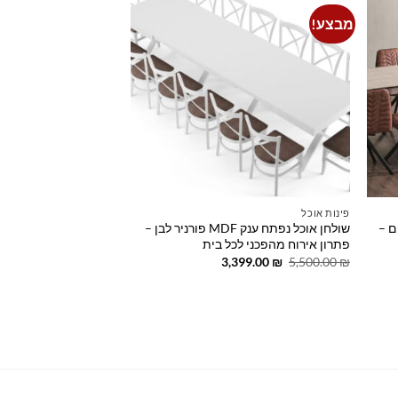
מבצע!
Add to
Add t
wishlist
wishlis
פינות אוכל
 ל-22 סועדים –
שולחן אוכל נפתח ענק MDF פורניר לבן –
פתרון אירוח מהפכני לכל בית
המחיר
המחיר
3,399.00
₪
5,500.00
₪
המקורי
הנוכחי
היה:
הוא:
3,399.00 ₪.
5,500.00 ₪.