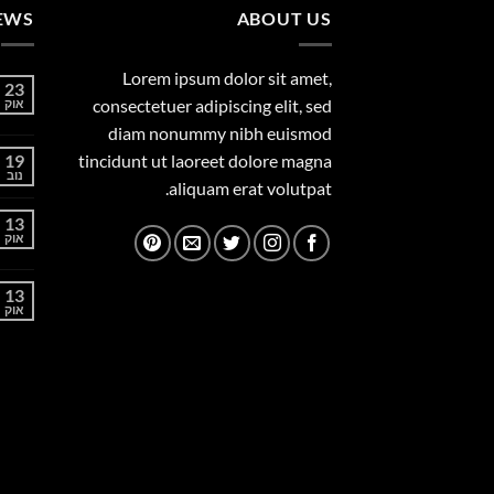
EWS
ABOUT US
Lorem ipsum dolor sit amet,
23
consectetuer adipiscing elit, sed
אוק
diam nonummy nibh euismod
19
tincidunt ut laoreet dolore magna
נוב
aliquam erat volutpat.
13
אוק
13
אוק