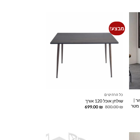
המקורי
הנוכחי
היה:
הוא:
2,495.00 ₪.
2,950.00 ₪.
מבצע!
Add to
Add t
wishlist
wishlis
כל הרהיטים
ר |
שולחן אוכל 120 אורך
קונסולה נפתחת לפינת אוכל עד ל-2.4 מטר
המחיר
המחיר
699.00
₪
800.00
₪
המקורי
הנוכחי
היה:
הוא:
699.00 ₪.
800.00 ₪.