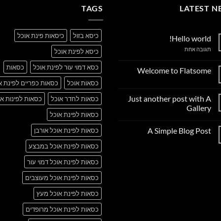
TAGS
LATEST N
כיסא בזול
כיסאות פינת אוכל
Hello world!
על
תגובה אחת
כיסא לפינת אוכל
Hello
world!
כסא דמוי עור לפינת אוכל
כסאות
Welcome to Flatsome
אין
כסאות אוכל
כסאות כפריים לפינת א
תגובות
על
Just another post with A
כסאות לחדר אוכל
כסאות לפינות או
Welcome
to
Gallery
Flatsome
כסאות לפינת אוכל
אין
תגובות
A Simple Blog Post
כסאות לפינת אוכל אורבן
על
Just
אין
another
כסאות לפינת אוכל במבצע
תגובות
post
על
with
A
כסאות לפינת אוכל דמוי עור
A
Simple
Gallery
Blog
כסאות לפינת אוכל מעוצבים
Post
כסאות לפינת אוכל מעץ
כסאות לפינת אוכל מרופדים