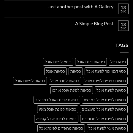
על
Just another post with A Gallery
13
Welcome
to
אוק
אין
Flatsome
תגובות
על
A Simple Blog Post
13
Just
another
אוק
אין
post
תגובות
with
על
A
A
Gallery
TAGS
Simple
Blog
Post
כיסא בזול
כיסאות פינת אוכל
כיסא לפינת אוכל
כסא דמוי עור לפינת אוכל
כסאות
כסאות אוכל
כסאות כפריים לפינת אוכל
כסאות לחדר אוכל
כסאות לפינות אוכל
כסאות לפינת אוכל
כסאות לפינת אוכל אורבן
כסאות לפינת אוכל במבצע
כסאות לפינת אוכל דמוי עור
כסאות לפינת אוכל מעוצבים
כסאות לפינת אוכל מעץ
כסאות לפינת אוכל מרופדים
כסאות לפינת אוכל קטיפה
כסאות מעץ לפינת אוכל
כסאות מרופדים לפינת אוכל