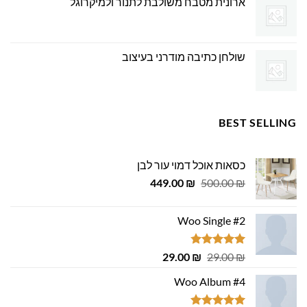
ארונית מטבח משולבת לתנור ולמיקרוגל
שולחן כתיבה מודרני בעיצוב
BEST SELLING
כסאות אוכל דמוי עור לבן
המחיר
המחיר
449.00
₪
500.00
₪
המקורי
הנוכחי
היה:
הוא:
Woo Single #2
449.00 ₪.
500.00 ₪.
דורג
4.75
המחיר
המחיר
29.00
₪
29.00
₪
מתוך 5
המקורי
הנוכחי
Woo Album #4
היה:
הוא:
29.00 ₪.
29.00 ₪.