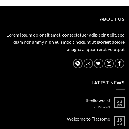
היה:
הוא:
1,149.00 ₪.
1,500.00 ₪.
ABOUT US
Lorem ipsum dolor sit amet, consectetuer adipiscing elit, sed
diam nonummy nibh euismod tincidunt ut laoreet dolore
magna aliquam erat volutpat.
LATEST NEWS
Hello world!
23
אוק
על
תגובה אחת
Hello
world!
Welcome to Flatsome
19
נוב
אין
תגובות