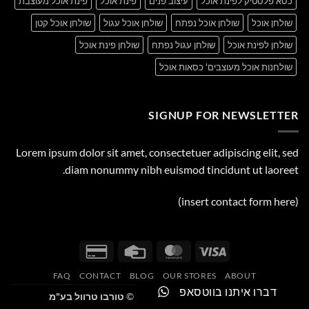
כסא פלסטיק לפינת אוכל
עיצוב פנים
פינת אוכל
פינת אוכל מעוצבת
שולחן אוכל
שולחן אוכל נפתח
שולחן אוכל עגול
שולחן אוכל קטן
שולחן לפינת אוכל
שולחן עגול נפתח
שולחן פינת אוכל
שולחנות אוכל מעוצבים' כסאות אוכל
SIGNUP FOR NEWSLETTER
Lorem ipsum dolor sit amet, consectetuer adipiscing elit, sed
diam nonummy nibh euismod tincidunt ut laoreet.
(insert contact form here)
Credit
Credit
MasterCard
Visa
Card
Card
FAQ
CONTACT
BLOG
OUR STORES
ABOUT
2
דברו איתנו בווטסאפ
Copyright [SM_current_year] ©
טורבו טרוול בע"מ