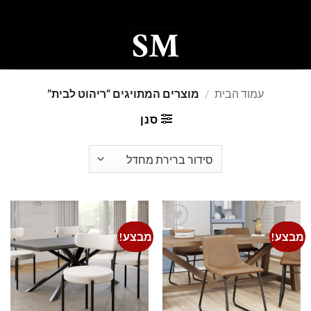
Ski
t
conten
0
עמוד הבית
/
מוצרים המתויגים “ריהוט לבית”
סנן
מבצע!
מבצע!
Add to
Add to
wishlist
wishlist