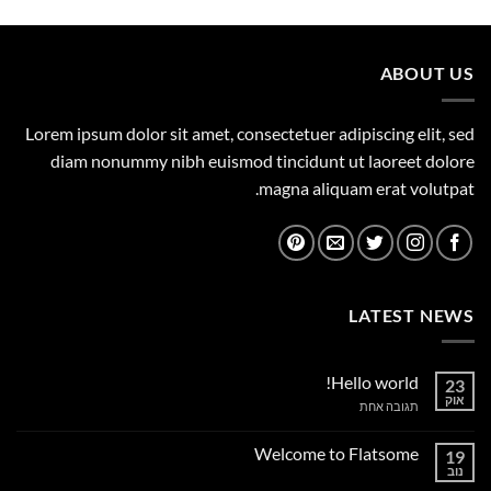
המקורי
הנוכחי
היה:
הוא:
495.00 ₪.
750.00 ₪.
ABOUT US
Lorem ipsum dolor sit amet, consectetuer adipiscing elit, sed
diam nonummy nibh euismod tincidunt ut laoreet dolore
magna aliquam erat volutpat.
LATEST NEWS
Hello world!
23
אוק
על
תגובה אחת
Hello
world!
Welcome to Flatsome
19
נוב
אין
תגובות