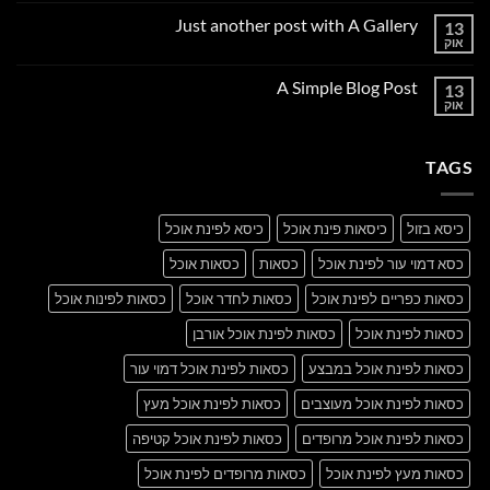
על
Just another post with A Gallery
13
Welcome
to
אוק
אין
Flatsome
תגובות
על
A Simple Blog Post
13
Just
another
אוק
אין
post
תגובות
with
על
A
A
Gallery
TAGS
Simple
Blog
Post
כיסא בזול
כיסאות פינת אוכל
כיסא לפינת אוכל
כסא דמוי עור לפינת אוכל
כסאות
כסאות אוכל
כסאות כפריים לפינת אוכל
כסאות לחדר אוכל
כסאות לפינות אוכל
כסאות לפינת אוכל
כסאות לפינת אוכל אורבן
כסאות לפינת אוכל במבצע
כסאות לפינת אוכל דמוי עור
כסאות לפינת אוכל מעוצבים
כסאות לפינת אוכל מעץ
כסאות לפינת אוכל מרופדים
כסאות לפינת אוכל קטיפה
כסאות מעץ לפינת אוכל
כסאות מרופדים לפינת אוכל