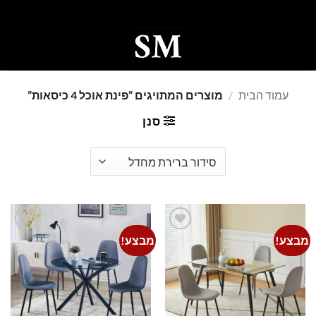
Ski
t
conten
0
עמוד הבית
/
מוצרים המתויגים “פינת אוכל 4 כיסאות”
סנן
מבצע!
מבצע!
Add to
Add to
wishlist
wishlist