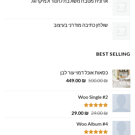
ארונית מטבח משולבת לתנור ולמיקרוגל
שולחן כתיבה מודרני בעיצוב
BEST SELLING
כסאות אוכל דמוי עור לבן
המחיר
המחיר
449.00
₪
500.00
₪
המקורי
הנוכחי
היה:
הוא:
Woo Single #2
449.00 ₪.
500.00 ₪.
דורג
4.75
המחיר
המחיר
29.00
₪
29.00
₪
מתוך 5
המקורי
הנוכחי
Woo Album #4
היה:
הוא:
29.00 ₪.
29.00 ₪.