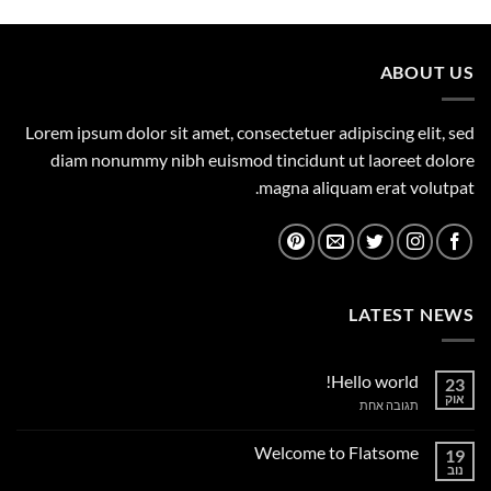
היה:
הוא:
1,149.00 ₪.
1,500.00 ₪.
ABOUT US
Lorem ipsum dolor sit amet, consectetuer adipiscing elit, sed
diam nonummy nibh euismod tincidunt ut laoreet dolore
magna aliquam erat volutpat.
LATEST NEWS
Hello world!
23
אוק
על
תגובה אחת
Hello
world!
Welcome to Flatsome
19
נוב
אין
תגובות