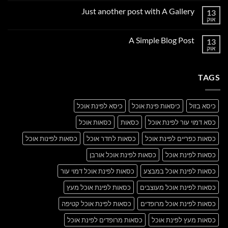
על
Just another post with A Gallery
13
Welcome
to
אוק
אין
Flatsome
תגובות
על
A Simple Blog Post
13
Just
another
אוק
אין
post
תגובות
with
על
A
A
Gallery
TAGS
Simple
Blog
Post
כיסא בזול
כיסאות פינת אוכל
כיסא לפינת אוכל
כסא דמוי עור לפינת אוכל
כסאות
כסאות אוכל
כסאות כפריים לפינת אוכל
כסאות לחדר אוכל
כסאות לפינות אוכל
כסאות לפינת אוכל
כסאות לפינת אוכל אורבן
כסאות לפינת אוכל במבצע
כסאות לפינת אוכל דמוי עור
כסאות לפינת אוכל מעוצבים
כסאות לפינת אוכל מעץ
כסאות לפינת אוכל מרופדים
כסאות לפינת אוכל קטיפה
כסאות מעץ לפינת אוכל
כסאות מרופדים לפינת אוכל