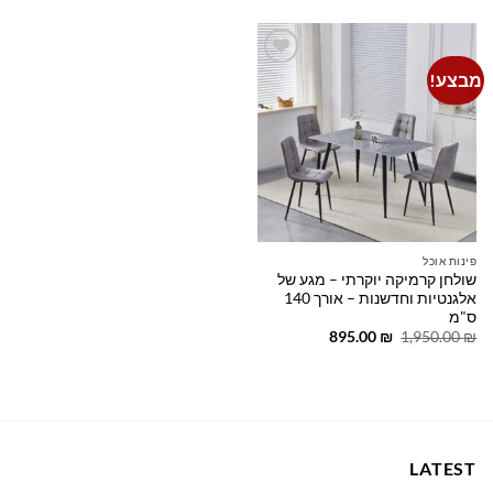
היה:
הוא:
היה:
הוא:
849.00 ₪.
1,200.00 ₪.
669.00 ₪.
980.00 ₪.
מבצע!
Add to
wishlist
פינות אוכל
שולחן קרמיקה יוקרתי – מגע של
אלגנטיות וחדשנות – אורך 140
ס"מ
המחיר
המחיר
895.00
₪
1,950.00
₪
המקורי
הנוכחי
היה:
הוא:
895.00 ₪.
1,950.00 ₪.
LATEST