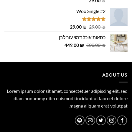
29.00
₪
מתוך 5
Woo Single #2
דורג
4.75
המחיר
המחיר
29.00
₪
29.00
₪
מתוך 5
המקורי
הנוכחי
כסאות אוכל דמוי עור לבן
היה:
הוא:
המחיר
המחיר
29.00 ₪.
449.00
29.00 ₪.
₪
500.00
₪
המקורי
הנוכחי
היה:
הוא:
449.00 ₪.
500.00 ₪.
ABOUT US
Lorem ipsum dolor sit amet, consectetuer adipiscing elit, sed
diam nonummy nibh euismod tincidunt ut laoreet dolore
magna aliquam erat volutpat.