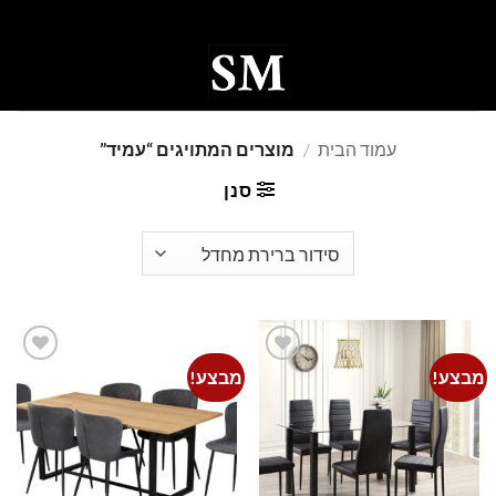
Ski
t
conten
0
עמוד הבית
/
מוצרים המתויגים “עמיד”
סנן
מבצע!
מבצע!
Add to
Add to
wishlist
wishlist