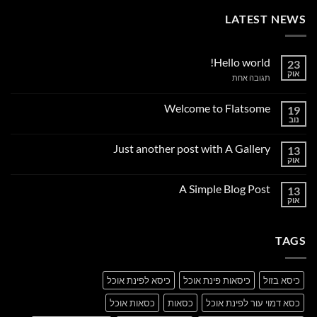
LATEST NEWS
Hello world!
23
אוק
על
תגובה אחת
Hello
world!
Welcome to Flatsome
19
נוב
אין
תגובות
על
Just another post with A Gallery
13
Welcome
to
אוק
אין
Flatsome
תגובות
על
A Simple Blog Post
13
Just
another
אוק
אין
post
תגובות
with
על
A
A
Gallery
TAGS
Simple
Blog
Post
כיסא בזול
כיסאות פינת אוכל
כיסא לפינת אוכל
כסא דמוי עור לפינת אוכל
כסאות
כסאות אוכל