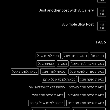
אין
תגובות
על
Just another post with A Gallery
13
Welcome
to
אוק
אין
Flatsome
תגובות
על
A Simple Blog Post
13
Just
another
אוק
אין
post
תגובות
with
על
A
A
Gallery
TAGS
Simple
Blog
Post
כיסא בזול
כיסאות פינת אוכל
כיסא לפינת אוכל
כסא דמוי עור לפינת אוכל
כסאות
כסאות אוכל
כסאות כפריים לפינת אוכל
כסאות לחדר אוכל
כסאות לפינות אוכל
כסאות לפינת אוכל
כסאות לפינת אוכל אורבן
כסאות לפינת אוכל במבצע
כסאות לפינת אוכל דמוי עור
כסאות לפינת אוכל מעוצבים
כסאות לפינת אוכל מעץ
כסאות לפינת אוכל מרופדים
כסאות לפינת אוכל קטיפה