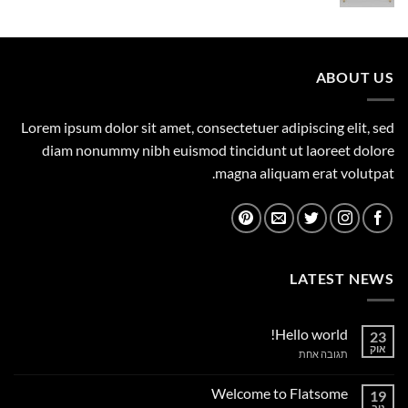
המקורי
הנוכחי
היה:
הוא:
1,149.00 ₪.
1,500.00 ₪.
ABOUT US
Lorem ipsum dolor sit amet, consectetuer adipiscing elit, sed
diam nonummy nibh euismod tincidunt ut laoreet dolore
magna aliquam erat volutpat.
LATEST NEWS
Hello world!
23
אוק
על
תגובה אחת
Hello
world!
Welcome to Flatsome
19
נוב