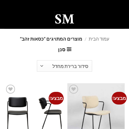
Ski
t
conten
0
עמוד הבית
/
מוצרים המתויגים “כסאות זהב”
סנן
מבצע!
מבצע!
Add to
Add to
wishlist
wishlist