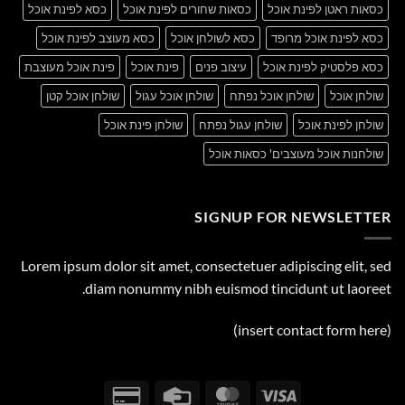
כסאות ראטן לפינת אוכל
כסאות שחורים לפינת אוכל
כסא לפינת אוכל
כסא לפינת אוכל מרופד
כסא לשולחן אוכל
כסא מעוצב לפינת אוכל
כסא פלסטיק לפינת אוכל
עיצוב פנים
פינת אוכל
פינת אוכל מעוצבת
שולחן אוכל
שולחן אוכל נפתח
שולחן אוכל עגול
שולחן אוכל קטן
שולחן לפינת אוכל
שולחן עגול נפתח
שולחן פינת אוכל
שולחנות אוכל מעוצבים' כסאות אוכל
SIGNUP FOR NEWSLETTER
Lorem ipsum dolor sit amet, consectetuer adipiscing elit, sed
diam nonummy nibh euismod tincidunt ut laoreet.
(insert contact form here)
Credit
Credit
MasterCard
Visa