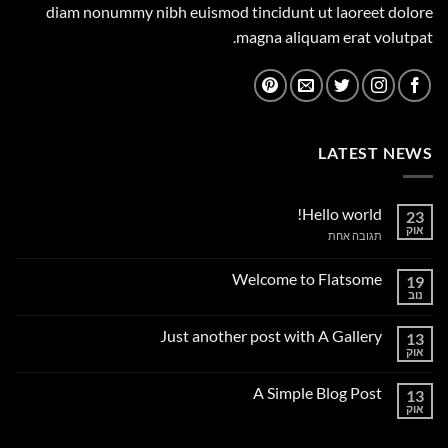
diam nonummy nibh euismod tincidunt ut laoreet dolore
magna aliquam erat volutpat.
LATEST NEWS
Hello world!
23
אוק
על
תגובה אחת
Hello
world!
Welcome to Flatsome
19
נוב
אין
תגובות
על
Just another post with A Gallery
13
Welcome
to
אוק
אין
Flatsome
תגובות
על
A Simple Blog Post
13
Just
another
אוק
אין
post
תגובות
with
על
A