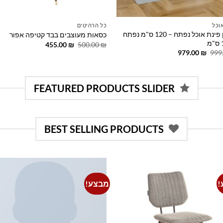
אוכל
כל הרהיטים
שולחן פינת אוכל נפתח – 120 ס"מ נפתח
כסאות מעוצבים בבד קטיפה אפור
המחיר
המחיר
455.00
₪
500.00
₪
המקורי
הנוכחי
המחיר
המחיר
979.00
₪
999
היה:
הוא:
המקורי
הנוכחי
455.00 ₪.
500.00 ₪.
היה:
הוא:
979.00 ₪.
999.00 ₪.
FEATURED PRODUCTS SLIDER
BEST SELLING PRODUCTS
!
מבצע!
o
Add to
st
wishlist