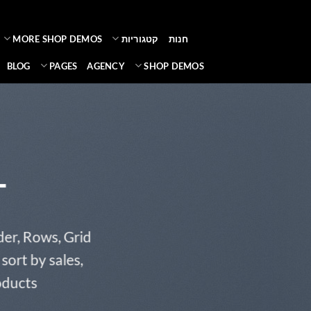
Ski
t
חנות
קטגוריות
MORE SHOP DEMOS
conten
BLOG
PAGES
AGENCY
SHOP DEMOS
T
der, Rows, Grid
sort by sales,
oducts.