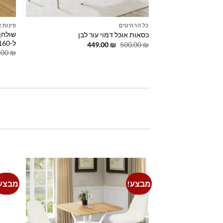
כל הרהיטים
פינות 
כסאות אוכל דמוי עור לבן
ל-160 ס"מ
המחיר
המחיר
449.00
₪
500.00
₪
המקורי
הנוכחי
.00
₪
היה:
הוא:
449.00 ₪.
500.00 ₪.
מבצע!
מבצע
Add to
wishlist