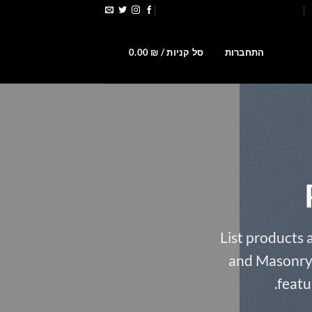
הירשמו לקבלת קופונים ומבצעים
0
התחברות
סל קניות /
₪
0.00
List products 
and Masonry S
featu