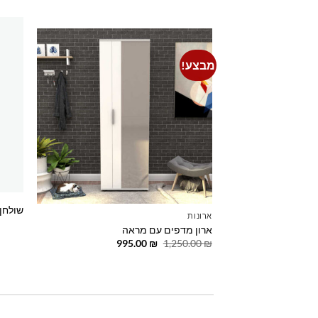
מבצע!
Add to
wishlist
שולחן 
ארונות
ארון מדפים עם מראה
המחיר
המחיר
995.00
₪
1,250.00
₪
המקורי
הנוכחי
היה:
הוא:
995.00 ₪.
1,250.00 ₪.