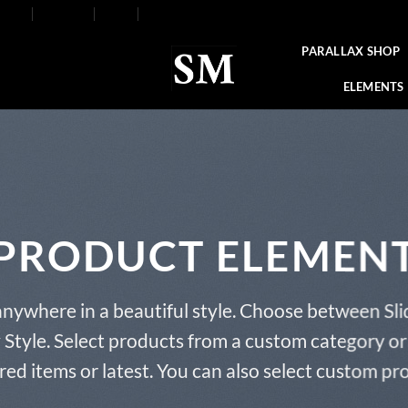
FAQ
Contact
Blog
Our Stores
About
PARALLAX SHOP
ELEMENTS
PRODUCT ELEMEN
anywhere in a beautiful style. Choose between Sli
tyle. Select products from a custom category or 
red items or latest. You can also select custom pr