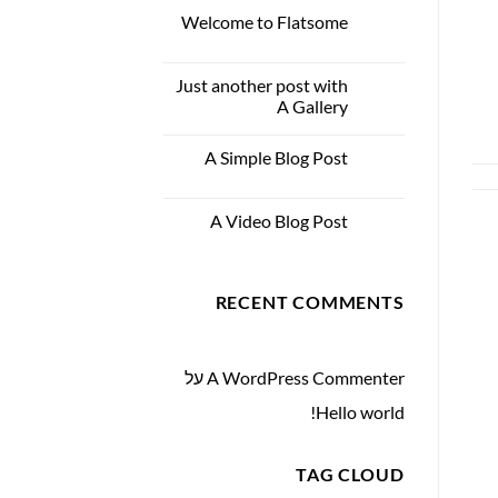
world!
Welcome to Flatsome
19
נוב
אין
תגובות
על
Just another post with
13
Welcome
to
אוק
A Gallery
Flatsome
אין
תגובות
A Simple Blog Post
13
על
Just
אוק
אין
another
תגובות
post
על
with
A Video Blog Post
01
A
A
Simple
ינו
אין
Gallery
Blog
תגובות
Post
על
A
RECENT COMMENTS
Video
Blog
Post
A WordPress Commenter
על
Hello world!
TAG CLOUD