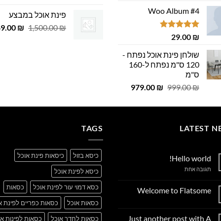
המקורי
הנוכחי
מתוך 5
המקורי
הנ
Woo Album #4
היה:
הוא:
פינת אוכל במבצע
היה:
הוא
29.00 ₪.
29.00 ₪.
המחיר
49.00
 ₪.
29.00 ₪.
₪
1,500.00
₪
דורג
5.00
29.00
₪
המקורי
מתוך 5
היה:
שולחן פינת אוכל נפתח -
,500.00 ₪.
120 ס"מ נפתח ל-160
ס"מ
המחיר
המחיר
979.00
₪
999.00
₪
המקורי
הנוכחי
היה:
הוא:
979.00 ₪.
999.00 ₪.
TAGS
LATEST N
כיסא בזול
כיסאות פינת אוכל
Hello world!
על
תגובה אחת
כיסא לפינת אוכל
Hello
world!
כסא דמוי עור לפינת אוכל
כסאות
Welcome to Flatsome
אין
כסאות אוכל
כסאות כפריים לפינת א
תגובות
על
Just another post with A
כסאות לחדר אוכל
כסאות לפינות או
Welcome