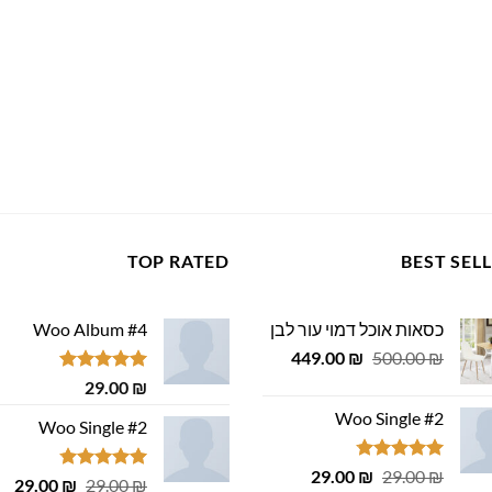
TOP RATED
BEST SEL
כסאות אוכל דמוי עור לבן
Woo Album #4
המחיר
המחיר
449.00
₪
500.00
₪
המקורי
הנוכחי
דורג
5.00
29.00
₪
היה:
הוא:
מתוך 5
Woo Single #2
449.00 ₪.
500.00 ₪.
Woo Single #2
דורג
4.75
המחיר
המחיר
29.00
₪
29.00
₪
דורג
4.75
המחיר
המ
29.00
₪
29.00
₪
מתוך 5